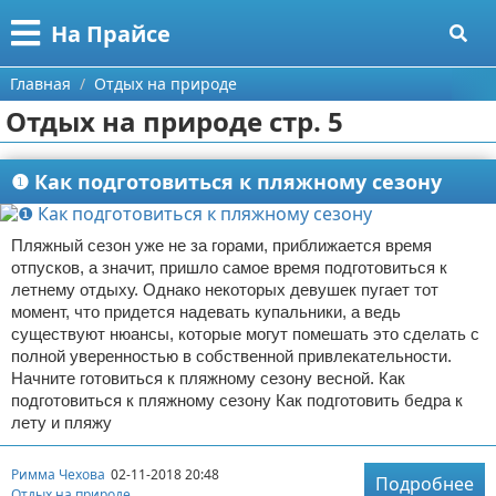
Меню
X
На Прайсе
Главная
Главная
Отдых на природе
Отдых на природе стр. 5
Категории
Поиск
Разное про покупки
❶ Как подготовиться к пляжному сезону
О проекте
Aliexpress
Пляжный сезон уже не за горами, приближается время
отпусков, а значит, пришло самое время подготовиться к
Контакты
Сделай онлайн
летнему отдыху. Однако некоторых девушек пугает тот
момент, что придется надевать купальники, а ведь
Сотрудничество
Кемпинг
существуют нюансы, которые могут помешать это сделать с
полной уверенностью в собственной привлекательности.
Размещение рекламы
Круизы
Начните готовиться к пляжному сезону весной. Как
подготовиться к пляжному сезону Как подготовить бедра к
лету и пляжу
Для правообладателей
Направления отдыха
Условия предоставления информации
Что посетить
Римма Чехова
02-11-2018 20:48
Подробнее
Отдых на природе