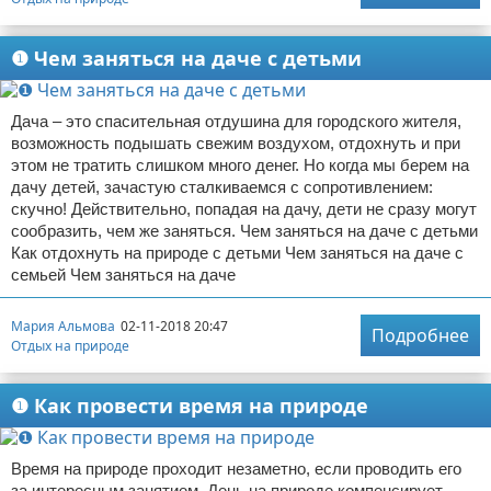
Отказ от ответственности
Авиаперелеты
❶ Чем заняться на даче с детьми
Отели
Дача – это спасительная отдушина для городского жителя,
Полезное для туристов
возможность подышать свежим воздухом, отдохнуть и при
этом не тратить слишком много денег. Но когда мы берем на
Отдых на природе
дачу детей, зачастую сталкиваемся с сопротивлением:
скучно! Действительно, попадая на дачу, дети не сразу могут
Аренда автомобилей
сообразить, чем же заняться. Чем заняться на даче с детьми
Как отдохнуть на природе с детьми Чем заняться на даче с
Документы и визы
семьей Чем заняться на даче
Билеты
Мария Альмова
02-11-2018 20:47
Подробнее
Отдых на природе
Планирование отдыха
❶ Как провести время на природе
Пляжный отдых
Время на природе проходит незаметно, если проводить его
Турагенства
за интересным занятием. День на природе компенсирует