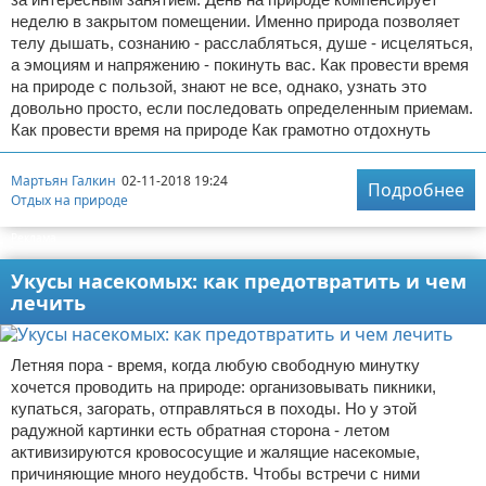
неделю в закрытом помещении. Именно природа позволяет
Экстримальный отдых
телу дышать, сознанию - расслабляться, душе - исцеляться,
а эмоциям и напряжению - покинуть вас. Как провести время
Разное про отдых
на природе с пользой, знают не все, однако, узнать это
довольно просто, если последовать определенным приемам.
Как провести время на природе Как грамотно отдохнуть
Мартьян Галкин
02-11-2018 19:24
Подробнее
Отдых на природе
Реклама
Укусы насекомых: как предотвратить и чем
лечить
Летняя пора - время, когда любую свободную минутку
хочется проводить на природе: организовывать пикники,
купаться, загорать, отправляться в походы. Но у этой
радужной картинки есть обратная сторона - летом
активизируются кровососущие и жалящие насекомые,
причиняющие много неудобств. Чтобы встречи с ними