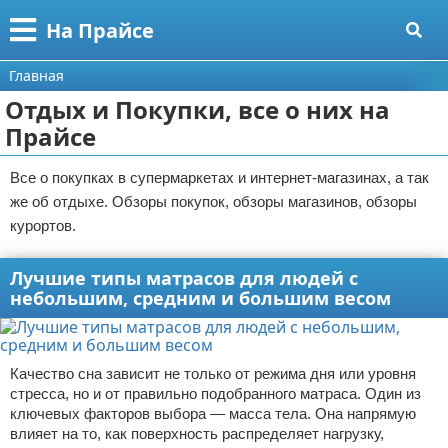
Меню
X
На Прайсе
Главная
Главная
Отдых и Покупки, все о них на
Категории
Прайсе
Поиск
Разное про покупки
Все о покупках в супермаркетах и интернет-магазинах, а так
О проекте
Aliexpress
же об отдыхе. Обзоры покупок, обзоры магазинов, обзоры
курортов.
Контакты
Сделай онлайн
Лучшие типы матрасов для людей с
Сотрудничество
Кемпинг
небольшим, средним и большим весом
Размещение рекламы
Круизы
Качество сна зависит не только от режима дня или уровня
Для правообладателей
Направления отдыха
стресса, но и от правильно подобранного матраса. Один из
ключевых факторов выбора — масса тела. Она напрямую
Условия предоставления информации
Что посетить
влияет на то, как поверхность распределяет нагрузку,