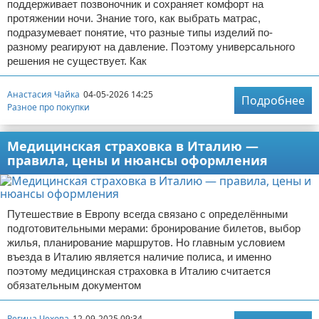
поддерживает позвоночник и сохраняет комфорт на
Отказ от ответственности
Авиаперелеты
протяжении ночи. Знание того, как выбрать матрас,
подразумевает понятие, что разные типы изделий по-
разному реагируют на давление. Поэтому универсального
Отели
решения не существует. Как
Полезное для туристов
Анастасия Чайка
04-05-2026 14:25
Подробнее
Разное про покупки
Отдых на природе
Медицинская страховка в Италию —
Аренда автомобилей
правила, цены и нюансы оформления
Документы и визы
Билеты
Путешествие в Европу всегда связано с определёнными
подготовительными мерами: бронирование билетов, выбор
Планирование отдыха
жилья, планирование маршрутов. Но главным условием
въезда в Италию является наличие полиса, и именно
поэтому медицинская страховка в Италию считается
Пляжный отдых
обязательным документом
Турагенства
Регина Чехова
12-09-2025 09:34