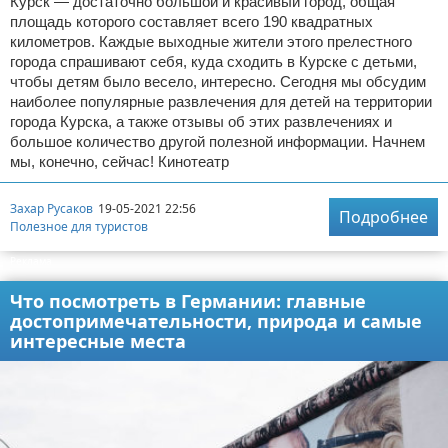
Курск — достаточно большой и красивый город, общая
площадь которого составляет всего 190 квадратных
километров. Каждые выходные жители этого прелестного
города спрашивают себя, куда сходить в Курске с детьми,
чтобы детям было весело, интересно. Сегодня мы обсудим
наиболее популярные развлечения для детей на территории
города Курска, а также отзывы об этих развлечениях и
большое количество другой полезной информации. Начнем
мы, конечно, сейчас! Кинотеатр
Захар Русаков
19-05-2021 22:56
Подробнее
Полезное для туристов
Реклама
Что посмотреть в Германии: главные
достопримечательности, природа и самые
интересные места