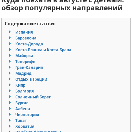
обзор популярных направлений
Отказ от ответственности
Авиаперелеты
Отели
Содержание статьи:
Испания
Полезное для туристов
Барселона
Коста-Дорада
Отдых на природе
Коста-Бланка и Коста-Брава
Майорка
Аренда автомобилей
Тенерифе
Гран-Канария
Мадрид
Документы и визы
Отдых в Греции
Кипр
Билеты
Болгария
Солнечный Берег
Планирование отдыха
Бургас
Албена
Пляжный отдых
Черногория
Тиват
Хорватия
Турагенства