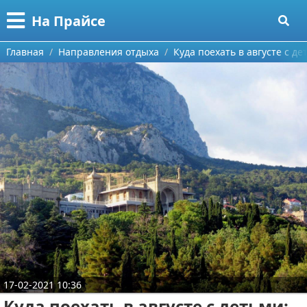
Меню
X
На Прайсе
Главная
Главная
Направления отдыха
Куда поехать в августе с 
Категории
Поиск
Разное про покупки
О проекте
Aliexpress
Контакты
Сделай онлайн
Сотрудничество
Кемпинг
Размещение рекламы
Круизы
Для правообладателей
Направления отдыха
17-02-2021 10:36
Условия предоставления информации
Что посетить
Куда поехать в августе с детьми: