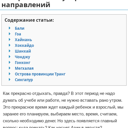
направлений
Отказ от ответственности
Авиаперелеты
Содержание статьи:
Отели
Бали
Полезное для туристов
Гоа
Хайнань
Хоккайдо
Отдых на природе
Шанхай
Чонджу
Аренда автомобилей
Гонконг
Мегхалая
Документы и визы
Острова провинции Транг
Сингапур
Билеты
Как прекрасно отдыхать, правда? В этот период не надо
Планирование отдыха
думать об учебе или работе, не нужно вставать рано утром.
Это прекрасное время ждет каждый ребенок и взрослый, мы
Пляжный отдых
заранее его планируем, выбираем место, время, считаем,
сколько необходимо денег. Но здесь появляется главный
Турагенства
вопрос: куда поехать? Как насчет Азии в августе?