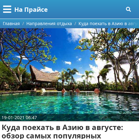
Меню
X
На Прайсе
Главная
Главная
Направления отдыха
Куда поехать в Азию в авг
Категории
Поиск
Разное про покупки
О проекте
Aliexpress
Контакты
Сделай онлайн
Сотрудничество
Кемпинг
Размещение рекламы
Круизы
19-01-2021 06:47
Для правообладателей
Направления отдыха
Куда поехать в Азию в августе:
Условия предоставления информации
Что посетить
обзор самых популярных