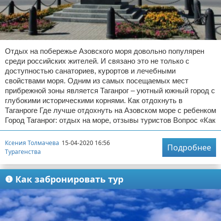
Отказ от ответственности
Авиаперелеты
Отели
Отдых на побережье Азовского моря довольно популярен
Полезное для туристов
среди российских жителей. И связано это не только с
доступностью санаториев, курортов и лечебными
Отдых на природе
свойствами моря. Одним из самых посещаемых мест
прибрежной зоны является Таганрог – уютный южный город с
глубокими историческими корнями. Как отдохнуть в
Аренда автомобилей
Таганроге Где лучше отдохнуть на Азовском море с ребенком
Город Таганрог: отдых на море, отзывы туристов Вопрос «Как
Документы и визы
Ксения Толмачева
15-04-2020 16:56
Билеты
Подробнее
Турагенства
Планирование отдыха
❶ Как забронировать тур
Пляжный отдых
Турагенства