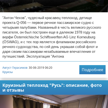
Отказ от ответственности
Авиаперелеты
Отели
"Антон Чехов", чудесный красавец-теплоход, детище
проекта Q-056 — первое речное пассажирское судно с
четырьмя палубами. Названный в честь великого русского
Полезное для туристов
писателя, он был построен еще в далеком 1978 году на
верфи Österreichische Schiffswerften AG Linz Korneuburg
Отдых на природе
(ÖSWAG), и с тех пор является флагманом российского
речного судоходства, по сей день украшая собой флот и
Аренда автомобилей
даря своим пассажирам незабываемые впечатления от
путешествий. Эксплуатация "Антона
Документы и визы
Август Герасимов
30-06-2019 06:20
Подробнее
Билеты
Круизы
Планирование отдыха
Круизный теплоход "Русь": описание, фото
и отзывы
Пляжный отдых
Турагенства