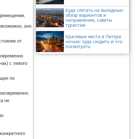
Куда слетать на выходные:
обзор вариантов и
еремещения.
направления, советы
туристам
евозможно, оно
Красивые места в Питере
стояние от
ночью: куда сходить и что
посмотреть
говременно
ак) с левого
ющее по
благовременно
а не
но
конкретного