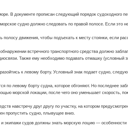
 море. В документе прописан следующий порядок судоходного п
 морское судно должно следовать по правой полосе. Если это н
 полосу движения, чтобы подъехать к месту стоянки, если рас
 обнаружении встречного транспортного средства должно забла
иосвязи. Также ему необходимо подавать отмашку (условный зн
разойтись к левому борту. Условный знак подает судно, следу
тся по левому борту судна, которое обгоняют. Но последнее за
щью морской локации, после чего оно уменьшает скорость, пок
ств навстречу друг другу по участку, на котором предусмотре
ен пропустить судно, плывущее вниз.
ы и экипажи судов должны знать морскую лоцию — особенности 