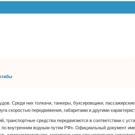
штабы
дов. Среди них толкачи, танкеры, буксировщики, пассажирские,
руга скоростью передвижения, габаритами и другими характерис
ий, транспортные средства передвигаются в соответствии с ус
я по внутренним водным путям РФ». Официальный документ им
сть административного, материального или уголовного характер