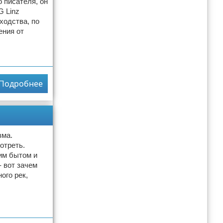
 писателя, он
G Linz
ходства, по
ения от
Подробнее
зма.
отреть.
им бытом и
 вот зачем
ого рек,