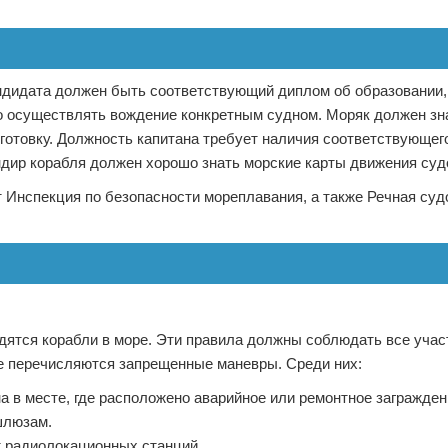
ндидата должен быть соответствующий диплом об образовании,
 осуществлять вождение конкретным судном. Моряк должен зн
отовку. Должность капитана требует наличия соответствующег
дир корабля должен хорошо знать морские карты движения суд
 Инспекция по безопасности мореплавания, а также Речная су
одятся корабли в море. Эти правила должны соблюдать все учас
те перечисляются запрещенные маневры. Среди них:
а в месте, где расположено аварийное или ремонтное загражде
шлюзам.
т радиолокационных станций.