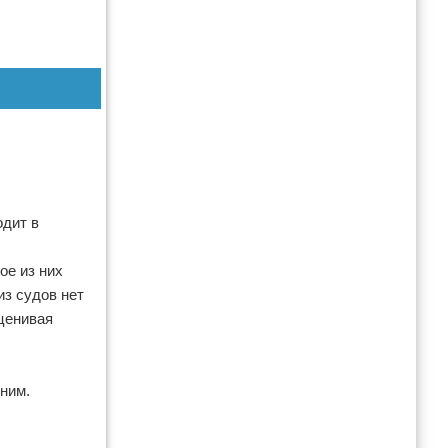
одит в
ое из них
из судов нет
оценивая
ним.