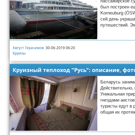
пассажирское су
был построен еще
Korneuburg (ÖSW
сей день украш
путешествий. Э
Август Герасимов
30-06-2019 06:20
Круизы
Круизный теплоход "Русь": описание, фот
Беларусь заним
Действительно, 
Уникальная прир
гнездами аистов
туристы едут в 
общая их протяж