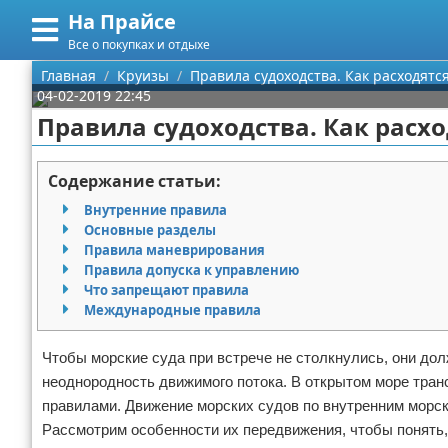
На Прайсе
Меню
X
Все о покупках и отдыхе
Главная
Главная
Круизы
Правила судоходства. Как расходятс
04-02-2019 22:45
Категории
Правила судоходства. Как расхо
Поиск
Разное про покупки
Содержание статьи:
О проекте
Aliexpress
Внутренние правила
Основные разделы
Контакты
Сделай онлайн
Правила маневрирования
Правила допуска к управлению
Что запрещают правила
Сотрудничество
Кемпинг
Международные правила
Размещение рекламы
Круизы
Чтобы морские суда при встрече не столкнулись, они д
неоднородность движимого потока. В открытом море тра
Для правообладателей
Направления отдыха
правилами. Движение морских судов по внутренним морс
Условия предоставления информации
Что посетить
Рассмотрим особенности их передвижения, чтобы понять, 