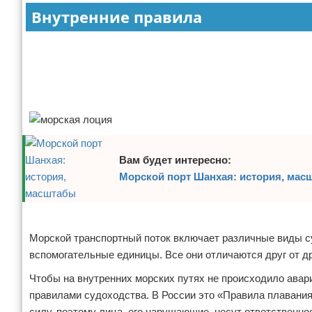
Внутренние правила
Отказ от ответственности
Авиаперелеты
Реклама
Отели
Полезное для туристов
Отдых на природе
Аренда автомобилей
Вам будет интересно:
Документы и визы
Морской порт Шанхая: история, мас
Билеты
Реклама
Планирование отдыха
Морской транспортный поток включает различные виды су
вспомогательные единицы. Все они отличаются друг от д
Пляжный отдых
Чтобы на внутренних морских путях не происходило авар
правилами судоходства. В России это «Правила плавани
Турагенства
силу, поэтому лица, его нарушающие, несут ответственно