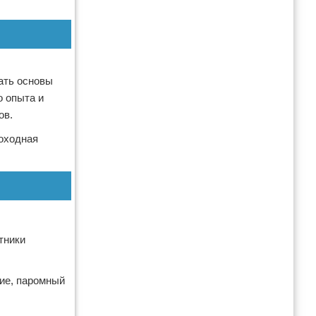
ать основы
о опыта и
ов.
доходная
тники
ние, паромный