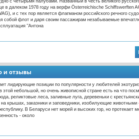
дно с четырьмя палубами. Названный в честь великого русского
 в далеком 1978 году на верфи Österreichische Schiffswerften A
AG), и с тех пор является флагманом российского речного судо
ая собой флот и даря своим пассажирам незабываемые впечатл
ксплуатация "Антона
о и отзывы
ает лидирующие позиции по популярности у любителей экотури
в этой небольшой, но очень живописной стране есть на что посм
ода, реликтовые леса, заливные луга, деревеньки с крестьянск
 на крышах, заказники и заповедники, изобилующие животными -
республику. В Беларуси нет морей и высоких гор, но протекает мн
енность - около