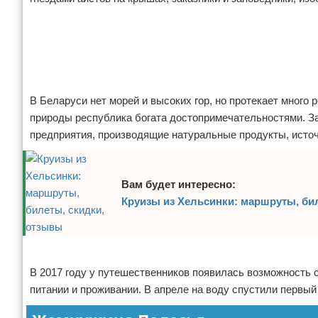
Отказ от ответственности
Авиаперелеты
Реклама
Отели
Полезное для туристов
В Беларуси нет морей и высоких гор, но протекает много 
Отдых на природе
природы республика богата достопримечательностями. За
предприятия, производящие натуральные продукты, источн
Аренда автомобилей
Документы и визы
Вам будет интересно:
Круизы из Хельсинки: маршруты, би
Билеты
Планирование отдыха
Реклама
В 2017 году у путешественников появилась возможность 
Пляжный отдых
питании и проживании. В апреле на воду спустили первый
Турагенства