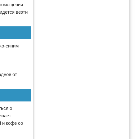
 помещении
идется везти
ко-синим
одное от
ться о
инает
 и кофе со