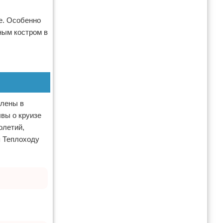
е. Особенно
ным костром в
блены в
ывы о круизе
олетий,
я Теплоходу