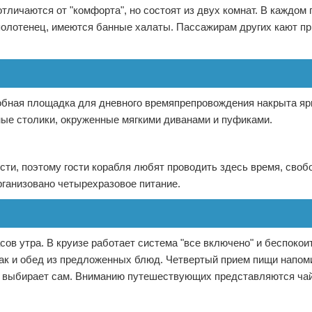
тличаются от "комфорта", но состоят из двух комнат. В каждом
полотенец, имеются банные халаты. Пассажирам других кают пр
обная площадка для дневного времяпрепровождения накрыта яр
ные столики, окруженные мягкими диванами и пуфиками.
ти, поэтому гости корабля любят проводить здесь время, своб
рганизовано четырехразовое питание.
ов утра. В круизе работает система "все включено" и беспокои
рак и обед из предложенных блюд. Четвертый прием пищи напом
ый выбирает сам. Вниманию путешествующих представляются чай