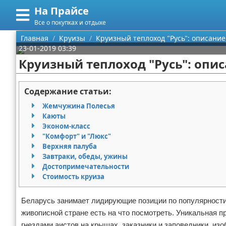
На Прайсе
Меню
X
Все о покупках и отдыхе
Главная
Главная
Круизы
Круизный теплоход "Русь": описание
23-01-2019 03:39
Категории
Круизный теплоход "Русь": опис
Поиск
Разное про покупки
Содержание статьи:
О проекте
Aliexpress
Жемчужина Полесья
Каюты
Контакты
Сделай онлайн
Эконом-класс
"Комфорт" и "Люкс"
Верхняя палуба
Сотрудничество
Кемпинг
Завтраки, обеды, ужины
Достопримечательности
Размещение рекламы
Круизы
Стоимость круиза
Для правообладателей
Направления отдыха
Беларусь занимает лидирующие позиции по популярности 
живописной стране есть на что посмотреть. Уникальная п
Условия предоставления информации
Что посетить
гнездами аистов на крышах, заказники и заповедники, из