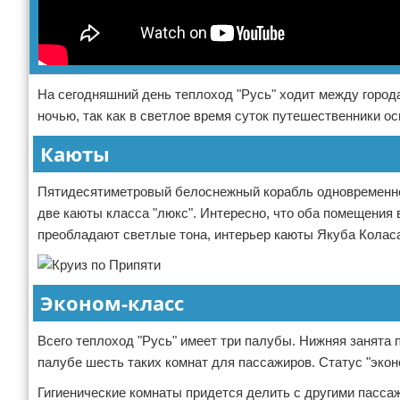
На сегодняшний день теплоход "Русь" ходит между города
ночью, так как в светлое время суток путешественники о
Каюты
Пятидесятиметровый белоснежный корабль одновременно м
две каюты класса "люкс". Интересно, что оба помещения 
преобладают светлые тона, интерьер каюты Якуба Колас
Эконом-класс
Всего теплоход "Русь" имеет три палубы. Нижняя занята 
палубе шесть таких комнат для пассажиров. Статус "экон
Гигиенические комнаты придется делить с другими пасса