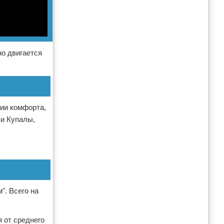
но двигается
рии комфорта,
ки Купалы,
". Всего на
 от среднего