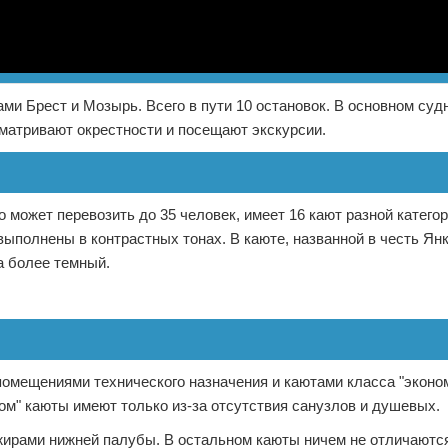
ми Брест и Мозырь. Всего в пути 10 остановок. В основном суд
сматривают окрестности и посещают экскурсии.
ожет перевозить до 35 человек, имеет 16 кают разной катего
выполнены в контрастных тонах. В каюте, названной в честь Ян
а более темный.
помещениями технического назначения и каютами класса "эконом
ом" каюты имеют только из-за отсутствия санузлов и душевых.
жирами нижней палубы. В остальном каюты ничем не отличаются