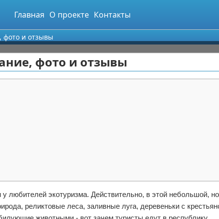
Главная
О проекте
Контакты
, фото и отзывы
ание, фото и отзывы
у любителей экотуризма. Действительно, в этой небольшой, но
рирода, реликтовые леса, заливные луга, деревеньки с крестья
обилующие животными - вот зачем туристы едут в республику.