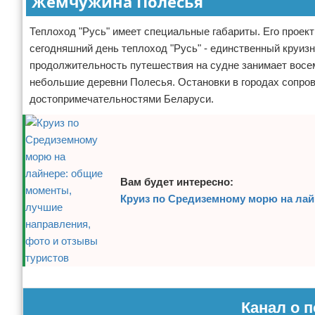
Жемчужина Полесья
Экстримальный отдых
Теплоход "Русь" имеет специальные габариты. Его проект
сегодняшний день теплоход "Русь" - единственный круи
Разное про отдых
продолжительность путешествия на судне занимает восе
небольшие деревни Полесья. Остановки в городах сопров
достопримечательностями Беларуси.
Вам будет интересно:
Круиз по Средиземному морю на лай
Реклама
Канал о п