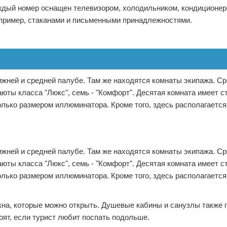
аждый номер оснащен телевизором, холодильником, кондиционер
пример, стаканами и письменными принадлежностями.
ижней и средней палубе. Там же находятся комнаты экипажа. С
ты класса "Люкс", семь - "Комфорт". Десятая комната имеет с
олько размером иллюминатора. Кроме того, здесь располагаетс
ижней и средней палубе. Там же находятся комнаты экипажа. С
ты класса "Люкс", семь - "Комфорт". Десятая комната имеет с
олько размером иллюминатора. Кроме того, здесь располагаетс
на, которые можно открыть. Душевые кабины и санузлы также 
ят, если турист любит поспать подольше.