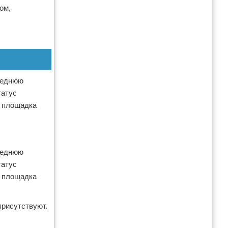
ом,
реднюю
татус
я площадка
реднюю
татус
я площадка
присутствуют.