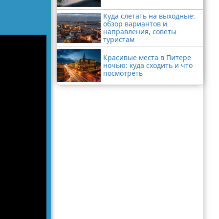
Куда слетать на выходные:
обзор вариантов и
направления, советы
туристам
Красивые места в Питере
ночью: куда сходить и что
посмотреть