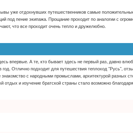
отзывы уже отдохнувших путешественников самые положительны
щий под пение экипажа. Прощание проходит по аналогии с огром
чают, что все проходит очень тепло и дружелюбно.
сь впервые. А те, кто бывает здесь не первый раз, давно влю
в год. Отлично подходит для путешествия теплоход "Русь", отз
 знакомство с народными промыслами, архитектурой разных ст
й отдых и изучение братской страны стало возможно благодар