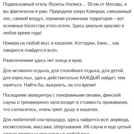
Подмосковный отель Яхонты Ногинск… 50 км от Москвы, и
вы фактически в раю. Природное озеро Коверши, смешанный
лес, свежий воздух, огромная ухоженная территория – вот
основные богатства этого отеля. Здесь реально красиво в
любое время года!
Номера на любой вкус и кошелек. Коттеджи, бани… как
говорится «найдется всё».
Развлечениям здесь нет конца и края.
Для активного отдыха, для спокойного отдыха, для детей,
для взрослых, здесь действительно КАЖДЫЙ найдет, чем
заняться. Найти бы, выкроить, на это время!
Посещение аквацентра с панорамными окнами, финской
сауны и тренажерного зала входит в стоимость проживания,
что согласитесь, очень греет душу и кошелек.
Для любителей спа-процедур, здесь найдется все: аюрведа,
косметология, массажи, обертывания, ИК-сауна и еще целый
список приятных процедур на любой вкус.