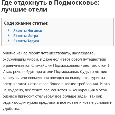
Где отдохнуть в Подмосковье:
Отказ от ответственности
Авиаперелеты
лучшие отели
Отели
Содержание статьи:
Полезное для туристов
Яхонты Ногинск
Яхонты Истра
Яхонты Таруса
Отдых на природе
Аренда автомобилей
Многие из нас любят путешествовать, наслаждаясь
окружающим миром, и даже если этот ореол путешествий
Документы и визы
ограничивается ближайшим Подмосковьем - оно того стоит!
Итак, речь пойдет про отели Подмосковья: будь то летние
Билеты
каникулы или совместная поездка на выходные, туристы
предъявляют к отелю все более высокие требования. И это
Планирование отдыха
не мудрено, всё течет, всё меняется, и конкуренция в этом
бизнесе приносит отельерам всё больше задач, так как
Пляжный отдых
отдыхающим нужно предлагать всё новые и новые условия и
удобства.
Турагенства