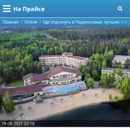
Меню
X
На Прайсе
Главная
Главная
Отели
Где отдохнуть в Подмосковье: лучшие оте
Категории
Поиск
Разное про покупки
О проекте
Aliexpress
Контакты
Сделай онлайн
Сотрудничество
Кемпинг
Размещение рекламы
Круизы
Для правообладателей
Направления отдыха
29-06-2021 22:16
Условия предоставления информации
Что посетить