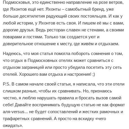
Подмосковья, это единственно направление на розе ветров,
где Яхонтов ещё нет. Яхонты – самобытный бренд, уже
больше десятилетия радующий своих постояльцев. И как у
любой истории, у Яхонтов есть своя. И пишем её мы с вами,
дорогие друзья. Ведь ресторан славен не стенами, а своими
поварами и гостями. Только так создается уют и
доверительное отношение к месту, где живём и отдыхаем.
Надеюсь, что моя статья помогла побороть сомнения о том,
что отдых в Подмосковных отелях может сравниться с
отдыхом заграницей или просто убедила посетить эту сеть
отелей. Хорошего вам отдыха и настроения! ;)
P.S. В самом начале своей статьи, я написала, что эти отели
слишком разные, чтобы их сравнивать. Но, признаюсь
честно, я люблю нарушать правила и бросать вызов самой
себе! Давайте воспринимать будущую статью не как формат
аля-versus... не будет сопоставлений и жестких рамочных и
трафаретных сравнений. А просто на вскидку «чего
ожидать».