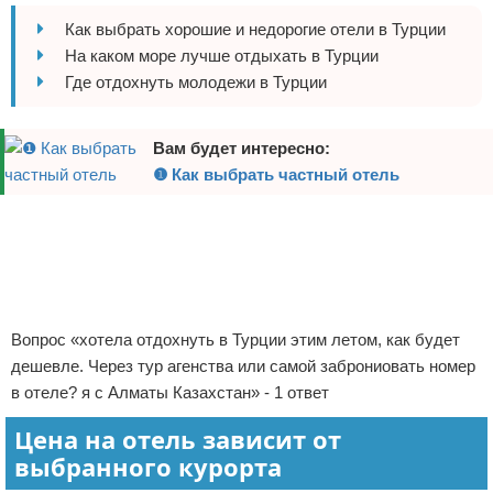
Отказ от ответственности
Авиаперелеты
Как выбрать хорошие и недорогие отели в Турции
На каком море лучше отдыхать в Турции
Отели
Где отдохнуть молодежи в Турции
Полезное для туристов
Вам будет интересно:
❶ Как выбрать частный отель
Отдых на природе
Реклама
Аренда автомобилей
Документы и визы
Билеты
Вопрос «хотела отдохнуть в Турции этим летом, как будет
дешевле. Через тур агенства или самой заброниовать номер
Планирование отдыха
в отеле? я с Алматы Казахстан» - 1 ответ
Пляжный отдых
Цена на отель зависит от
выбранного курорта
Турагенства