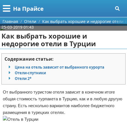
Меню
X
На Прайсе
Главная
Главная
Отели
Как выбрать хорошие и недорогие отели 
25-03-2019 01:43
Категории
Как выбрать хорошие и
недорогие отели в Турции
Поиск
Разное про покупки
О проекте
Aliexpress
Содержание статьи:
Цена на отель зависит от выбранного курорта
Контакты
Сделай онлайн
Отели-спутники
Отели 2*
Сотрудничество
Кемпинг
От выбранного туристом отеля зависит в конечном итоге
Размещение рекламы
Круизы
общая стоимость турпакета в Турцию, как и в любую другую
страну. Есть несколько вариантов наиболее бюджетного
Для правообладателей
Направления отдыха
размещения в турецких отелях.
Условия предоставления информации
Что посетить