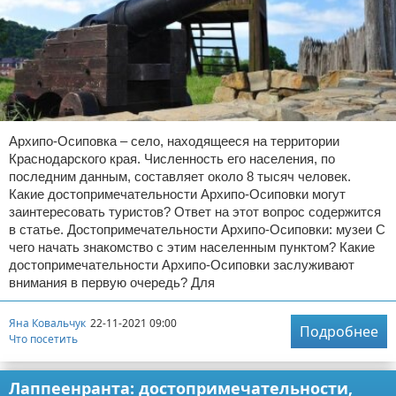
Отказ от ответственности
Авиаперелеты
Отели
Полезное для туристов
Архипо-Осиповка – село, находящееся на территории
Отдых на природе
Краснодарского края. Численность его населения, по
последним данным, составляет около 8 тысяч человек.
Аренда автомобилей
Какие достопримечательности Архипо-Осиповки могут
заинтересовать туристов? Ответ на этот вопрос содержится
Документы и визы
в статье. Достопримечательности Архипо-Осиповки: музеи С
чего начать знакомство с этим населенным пунктом? Какие
Билеты
достопримечательности Архипо-Осиповки заслуживают
внимания в первую очередь? Для
Планирование отдыха
Яна Ковальчук
22-11-2021 09:00
Подробнее
Что посетить
Пляжный отдых
Турагенства
Лаппеенранта: достопримечательности,