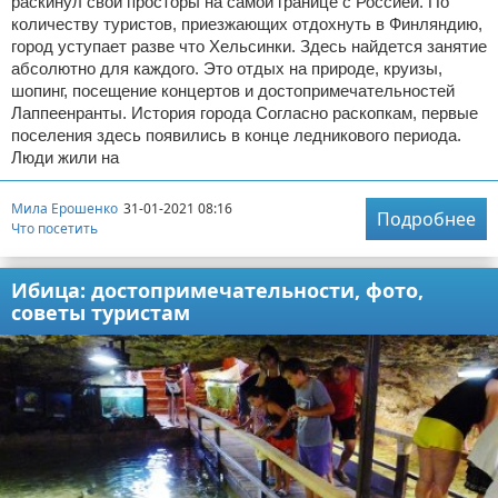
раскинул свои просторы на самой границе с Россией. По
количеству туристов, приезжающих отдохнуть в Финляндию,
город уступает разве что Хельсинки. Здесь найдется занятие
абсолютно для каждого. Это отдых на природе, круизы,
шопинг, посещение концертов и достопримечательностей
Лаппеенранты. История города Согласно раскопкам, первые
поселения здесь появились в конце ледникового периода.
Люди жили на
Мила Ерошенко
31-01-2021 08:16
Подробнее
Что посетить
Ибица: достопримечательности, фото,
советы туристам