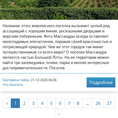
Название этого живописного поселка вызывает целый ряд
ассоциаций с хорошим вином, роскошными дворцами и
морским побережьем. Фото Массандры всегда оставляют
неизгладимые впечатления, поражая своей красочностью и
потрясающей природой. Чем же этот городок так манит
путешественников со всего мира? О поселке Массандра
является частью Большой Ялты. На ее территории можно
найти три заповедника, пляжи, парки и многие интересные
достопримечательности. Поселок
Екатерина Чайка
21-12-2020 06:36
Подробнее
Что посетить
‹
1
2
3
4
5
6
7
8
...
26
27
›