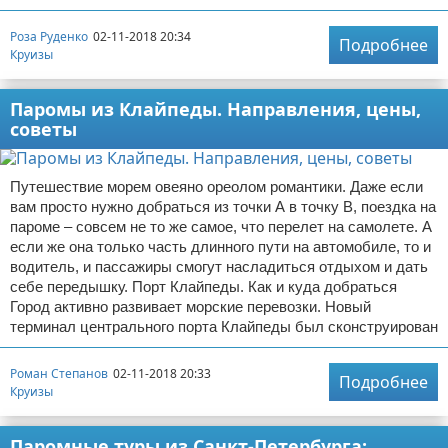
Отказ от ответственности
Авиаперелеты
Роза Руденко
02-11-2018 20:34
Подробнее
Круизы
Отели
Паромы из Клайпеды. Направления, цены,
Полезное для туристов
советы
Отдых на природе
Путешествие морем овеяно ореолом романтики. Даже если
Аренда автомобилей
вам просто нужно добраться из точки А в точку В, поездка на
пароме – совсем не то же самое, что перелет на самолете. А
если же она только часть длинного пути на автомобиле, то и
Документы и визы
водитель, и пассажиры смогут насладиться отдыхом и дать
себе передышку. Порт Клайпеды. Как и куда добраться
Билеты
Город активно развивает морские перевозки. Новый
терминал центрального порта Клайпеды был сконструирован
Планирование отдыха
Роман Степанов
02-11-2018 20:33
Подробнее
Пляжный отдых
Круизы
Турагенства
Паромные туры из Санкт-Петербурга: