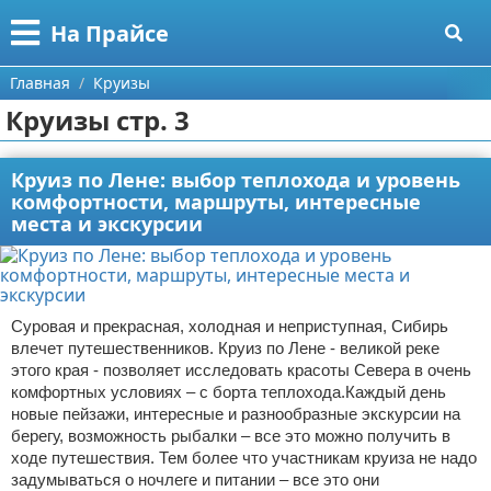
Меню
X
На Прайсе
Главная
Главная
Круизы
Круизы стр. 3
Категории
Поиск
Разное про покупки
Круиз по Лене: выбор теплохода и уровень
комфортности, маршруты, интересные
места и экскурсии
О проекте
Aliexpress
Контакты
Сделай онлайн
Сотрудничество
Кемпинг
Суровая и прекрасная, холодная и неприступная, Сибирь
влечет путешественников. Круиз по Лене - великой реке
Размещение рекламы
Круизы
этого края - позволяет исследовать красоты Севера в очень
комфортных условиях – с борта теплохода.Каждый день
новые пейзажи, интересные и разнообразные экскурсии на
Для правообладателей
Направления отдыха
берегу, возможность рыбалки – все это можно получить в
ходе путешествия. Тем более что участникам круиза не надо
Условия предоставления информации
Что посетить
задумываться о ночлеге и питании – все это они