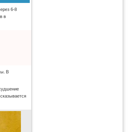
ерез 6-8
в в
ы. В
ухудшение
 сказывается