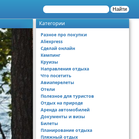
Найти
Категории
Разное про покупки
Aliexpress
Сделай онлайн
Кемпинг
Круизы
Направления отдыха
Что посетить
Авиаперелеты
Отели
Полезное для туристов
Отдых на природе
Аренда автомобилей
Документы и визы
Билеты
Планирование отдыха
Пляжный отдых