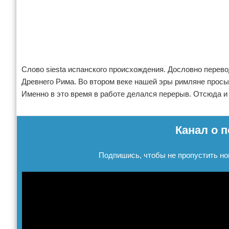
Реклама
Слово siesta испанского происхождения. Дословно перево
Древнего Рима. Во втором веке нашей эры римляне просы
Именно в это время в работе делался перерыв. Отсюда и
Реклама
Канал о п
Подпишись, чтобы не пропустить но