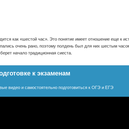
дится как «шестой час». Это понятие имеет отношение еще к ис
пались очень рано, поэтому полдень был для них шестым часо
 берет начало традиционная сиеста.
одготовке к экзаменам
вые видео и самостоятельно подготовиться к ОГЭ и ЕГЭ