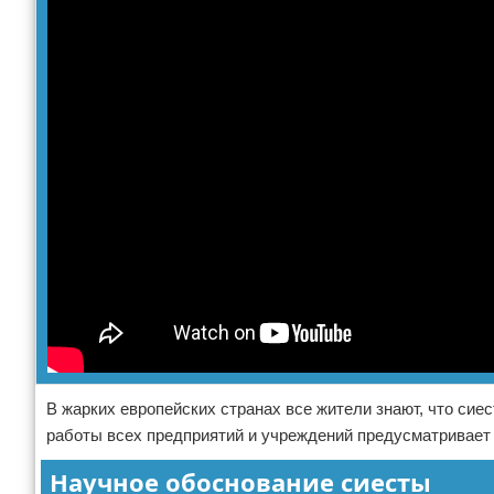
В жарких европейских странах все жители знают, что сиес
работы всех предприятий и учреждений предусматривает
Научное обоснование сиесты