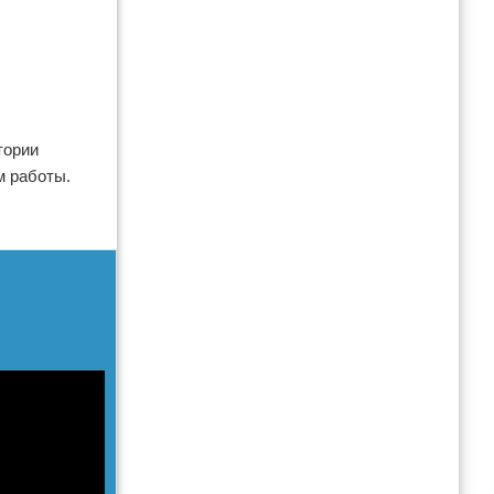
тории
м работы.