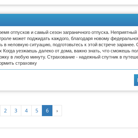
ремя отпусков и самый сезон заграничного отпуска. Неприятный
троле может поджидать каждого, благодаря новому федеральном
ь в неловкую ситуацию, подготовьтесь к этой встрече заранее.
 Когда уезжаешь далеко от дома, важно знать, что сможешь по
жку в любую минуту. Страхование - надежный спутник в путеш
ормить страховку
2
3
4
5
6
›