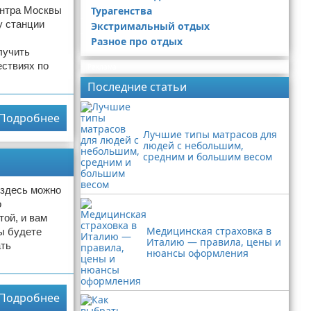
ентра Москвы
Турагенства
у станции
Экстримальный отдых
Разное про отдых
лучить
ествиях по
Реклама
Последние статьи
Подробнее
Лучшие типы матрасов для
людей с небольшим,
средним и большим весом
 здесь можно
о
той, и вам
Медицинская страховка в
ы будете
Италию — правила, цены и
ать
нюансы оформления
Подробнее