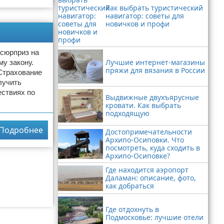
Как выбрать туристический
навигатор: советы для
новичков и профи
 сюрприз на
Лучшие интернет-магазины
у закону.
пряжи для вязания в России
 Страхование
лучить
ествиях по
Выдвижные двухъярусные
кровати. Как выбрать
подходящую
Подробнее
Достопримечательности
Архипо-Осиповки. Что
посмотреть, куда сходить в
Архипо-Осиповке?
Где находится аэропорт
Даламан: описание, фото,
как добраться
Где отдохнуть в
Подмосковье: лучшие отели