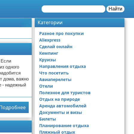
Найти
Категории
Разное про покупки
Aliexpress
Сделай онлайн
Кемпинг
Круизы
 Если
Направления отдыха
из одного
Что посетить
онадобится
т дома, важно
Авиаперелеты
е - надежный
Отели
Полезное для туристов
Отдых на природе
Аренда автомобилей
Подробнее
Документы и визы
Билеты
Планирование отдыха
Пляжный отдых