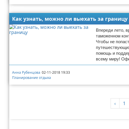
Реклама
Экстримальный отдых
Как узнать, можно ли выехать за границу
Разное про отдых
Впереди лето, в
таможенном кон
Чтобы не попаст
путешествующих
помощь и поддер
всему миру! Оф
Анна Рубенцова
02-11-2018 19:33
Планирование отдыха
‹
1