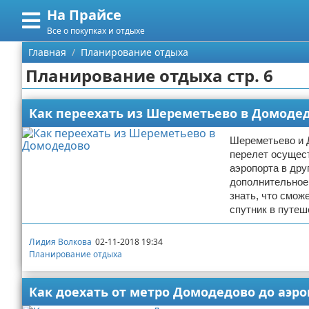
На Прайсе
Меню
X
Все о покупках и отдыхе
Главная
Главная
Планирование отдыха
Планирование отдыха стр. 6
Категории
Поиск
Разное про покупки
Как переехать из Шереметьево в Домоде
О проекте
Aliexpress
Шереметьево и 
перелет осущест
аэропорта в дру
Контакты
Сделай онлайн
дополнительное
знать, что смож
Сотрудничество
Кемпинг
спутник в путеш
Размещение рекламы
Круизы
Лидия Волкова
02-11-2018 19:34
Планирование отдыха
Для правообладателей
Направления отдыха
Как доехать от метро Домодедово до аэро
Условия предоставления информации
Что посетить