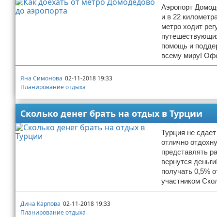
Аэропорт Домоде
Отказ от ответственности
Авиаперелеты
и в 22 километр
метро ходит рег
Отели
путешествующих
помощь и поддер
Полезное для туристов
всему миру! Оф
Отдых на природе
Яна Симонова
02-11-2018 19:33
Планирование отдыха
Аренда автомобилей
Сколько денег брать на отдых в Турции
Документы и визы
Турция не сдает
отлично отдохну
Билеты
представлять ра
вернутся деньги
Планирование отдыха
получать 0,5% о
участником Ско
Пляжный отдых
Дина Карпова
02-11-2018 19:33
Турагенства
Планирование отдыха