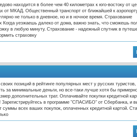
дово находится в более чем 40 километрах к юго-востоку от ц
ах от МКАД. Общественный транспорт от ближайшей к аэропорт
улярно не только в дневное, но и в ночное время. Страхование
 Когда уезжаешь далеко от дома, важно знать, что сможешь по
жку в любую минуту. Страхование - надежный спутник в путеш
ормить страховку
 своих позиций в рейтинге популярных мест у русских туристов,
ть за минимальные деньги, но все-таки лучше хотя бы примерн
змер дополнительных трат. Оплачивайте покупки кредитной кар
! Зарегистрируйтесь в программе "СПАСИБО" от Сбербанка, и в
т суммы всех ваших покупок, оплаченных кредитной картой. Ст
лько