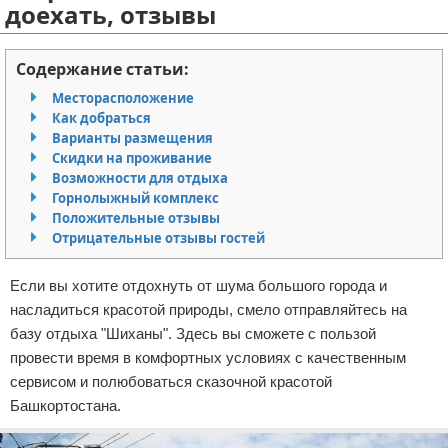
доехать, отзывы
Отказ от ответственности
Авиаперелеты
Содержание статьи:
Отели
Месторасположение
Полезное для туристов
Как добраться
Варианты размещения
Скидки на проживание
Отдых на природе
Возможности для отдыха
Горнолыжный комплекс
Аренда автомобилей
Положительные отзывы
Отрицательные отзывы гостей
Документы и визы
Если вы хотите отдохнуть от шума большого города и
Билеты
насладиться красотой природы, смело отправляйтесь на
базу отдыха "Шиханы". Здесь вы сможете с пользой
Планирование отдыха
провести время в комфортных условиях с качественным
сервисом и полюбоваться сказочной красотой
Пляжный отдых
Башкортостана.
Турагенства