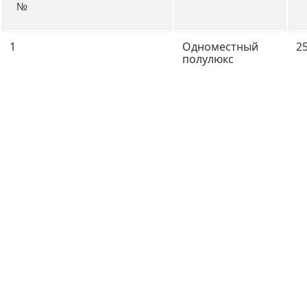
№
1
Одноместный
2
полулюкс