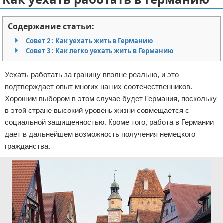
Отказ от ответственности
Авиаперелеты
Содержание статьи:
Отели
Совет 2 : Как уехать жить в Германию
Совет 3 : Как легко уехать жить в Германию
Полезное для туристов
Уехать работать за границу вполне реально, и это
Отдых на природе
подтверждает опыт многих наших соотечественников.
Хорошим выбором в этом случае будет Германия, поскольку
Аренда автомобилей
в этой стране высокий уровень жизни совмещается с
социальной защищенностью. Кроме того, работа в Германии
Документы и визы
дает в дальнейшем возможность получения немецкого
гражданства.
Билеты
Планирование отдыха
Пляжный отдых
Турагенства