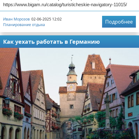
https://www.bigam.ru/catalog/turisticheskie-navigatory-11015/
Иван Морозов
02-06-2025 12:02
Подробнее
Планирование отдыха
Как уехать работать в Германию