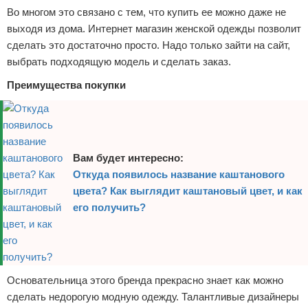
Во многом это связано с тем, что купить ее можно даже не
Отказ от ответственности
Авиаперелеты
выходя из дома. Интернет магазин женской одежды позволит
сделать это достаточно просто. Надо только зайти на сайт,
Отели
выбрать подходящую модель и сделать заказ.
Полезное для туристов
Преимущества покупки
Отдых на природе
Аренда автомобилей
Вам будет интересно:
Документы и визы
Откуда появилось название каштанового
цвета? Как выглядит каштановый цвет, и как
Билеты
его получить?
Планирование отдыха
Пляжный отдых
Основательница этого бренда прекрасно знает как можно
Турагенства
сделать недорогую модную одежду. Талантливые дизайнеры