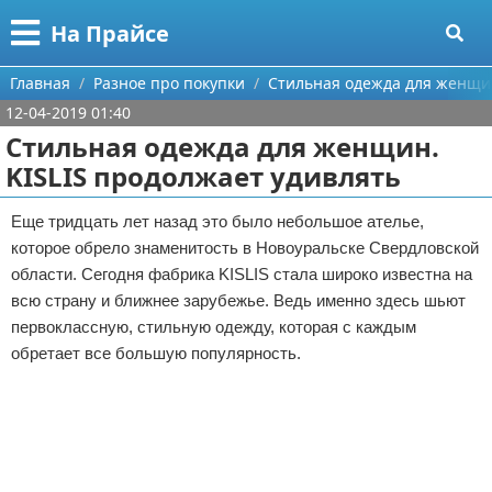
Меню
X
На Прайсе
Главная
Главная
Разное про покупки
Стильная одежда для женщин
12-04-2019 01:40
Категории
Стильная одежда для женщин.
KISLIS продолжает удивлять
Поиск
Разное про покупки
О проекте
Aliexpress
Еще тридцать лет назад это было небольшое ателье,
которое обрело знаменитость в Новоуральске Свердловской
Контакты
Сделай онлайн
области. Сегодня фабрика KISLIS стала широко известна на
всю страну и ближнее зарубежье. Ведь именно здесь шьют
Сотрудничество
Кемпинг
первоклассную, стильную одежду, которая с каждым
обретает все большую популярность.
Размещение рекламы
Круизы
Реклама
Для правообладателей
Направления отдыха
Условия предоставления информации
Что посетить