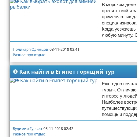
В морском деле
Отказ от ответственности
Авиаперелеты
препятствий и з
применяют их д
Отели
специализирова
Когда уезжаешь 
Полезное для туристов
любую минуту. 
Отдых на природе
Поликарп Одинцов
03-11-2018 03:41
Разное про отдых
Аренда автомобилей
❶ Как найти в Египет горящий тур
Документы и визы
Ежегодно появл
туры». Отличаю
Билеты
интерес у людей
Наиболее востре
Планирование отдыха
путешествующих
помощь и подде
Пляжный отдых
Будимир Гурьев
03-11-2018 02:42
Турагенства
Разное про отдых