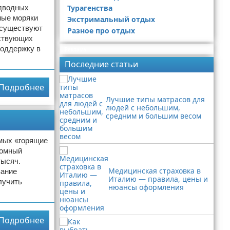
одводных
Турагенства
ные моряки
Экстримальный отдых
 существуют
Разное про отдых
ствующих
поддержку в
Реклама
Последние статьи
Подробнее
Лучшие типы матрасов для
людей с небольшим,
средним и большим весом
емых «горящие
ромный
тысяч.
Медицинская страховка в
вание
Италию — правила, цены и
лучить
нюансы оформления
Подробнее