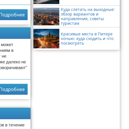
Куда слетать на выходные:
обзор вариантов и
Подробнее
направления, советы
туристам
Красивые места в Питере
ночью: куда сходить и что
посмотреть
 может
ениям в
 не
 же далеко не
азворачивают"
Подробнее
ов в течение