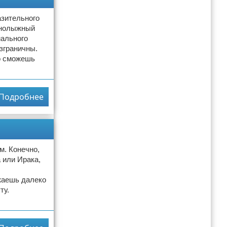
азительного
орнолыжный
мального
зграничны.
о сможешь
Подробнее
м. Конечно,
 или Ирака,
жаешь далеко
ту.