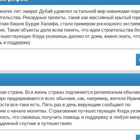
ногих лет эмират Дубай удивлял остальной мир новинками пор
ительства. Рекордные проекты, такие как массивный крытый г
ятная башня Бурдж Халифа, стали примером роскошного экстре
не. Такие объекты дали всем понять, что идеи строительства бе
тешествующих Когда уезжаешь далеко от дома, важно знать, чт
ь и поддержку
кая страна. Вся жизнь страны подчиняется религиозным обычая
 яро придерживаются всех обычаев, как, например, жители Ирана
ости все-таки есть. Пять раз в день верующим сообщают по
лям о начале молитвы. Страхование путешествующих Когда уез
знать, что сможешь получить помощь и поддержку в любую мину
адежный спутник в путешествиях