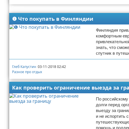
Реклама
Экстримальный отдых
❶ Что покупать в Финляндии
Разное про отдых
Финляндия привл
комфортным евр
привлекательно
знать, что смож
спутник в путеш
Глеб Капустин
03-11-2018 02:42
Разное про отдых
Как проверить ограничение выезда за гр
По российскому 
долги перед ор
выезду за грани
и не испортить 
путешествующих
помощь и подде