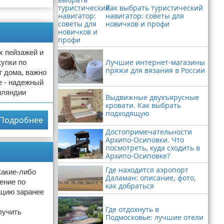
Как выбрать туристический
навигатор: советы для
новичков и профи
х пейзажей и
Лучшие интернет-магазины
упки по
пряжи для вязания в России
т дома, важно
е - надежный
нляндии
Выдвижные двухъярусные
кровати. Как выбрать
подходящую
Подробнее
Достопримечательности
Архипо-Осиповки. Что
посмотреть, куда сходить в
Архипо-Осиповке?
Где находится аэропорт
какие-либо
Даламан: описание, фото,
ение по
как добраться
ацию заранее
Где отдохнуть в
лучить
Подмосковье: лучшие отели