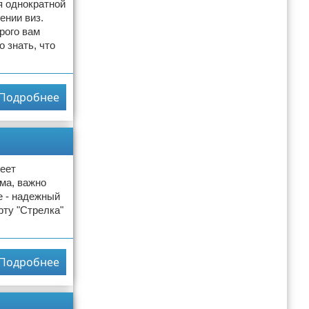
я однократной
ении виз.
рого вам
 знать, что
Подробнее
меет
ма, важно
е - надежный
рту "Стрелка"
Подробнее