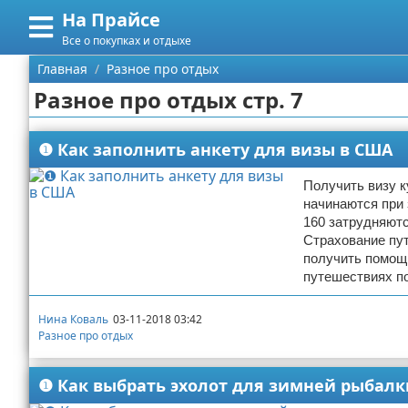
На Прайсе
Меню
X
Все о покупках и отдыхе
Главная
Главная
Разное про отдых
Разное про отдых стр. 7
Категории
Поиск
Разное про покупки
❶ Как заполнить анкету для визы в США
О проекте
Aliexpress
Получить визу к
начинаются при
160 затрудняютс
Контакты
Сделай онлайн
Страхование пу
получить помощь
Сотрудничество
Кемпинг
путешествиях п
Размещение рекламы
Круизы
Нина Коваль
03-11-2018 03:42
Разное про отдых
Для правообладателей
Направления отдыха
❶ Как выбрать эхолот для зимней рыбалк
Условия предоставления информации
Что посетить