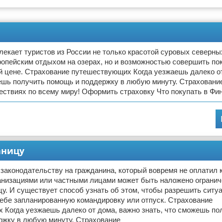
екает туристов из России не только красотой суровых северны
опейским отдыхом на озерах, но и возможностью совершить пок
й цене. Страхование путешествующих Когда уезжаешь далеко о
ешь получить помощь и поддержку в любую минуту. Страховани
ествиях по всему миру! Оформить страховку Что покупать в Фи
аницу
законодательству на гражданина, который вовремя не оплатил 
ганизациями или частными лицами может быть наложено огранич
цу. И существует способ узнать об этом, чтобы разрешить ситу
себе запланированную командировку или отпуск. Страхование
 Когда уезжаешь далеко от дома, важно знать, что сможешь по
ржку в любую минуту. Страхование