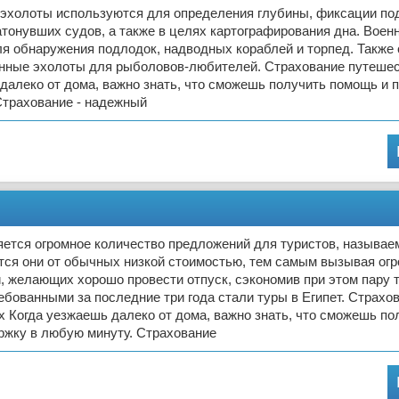
 эхолоты используются для определения глубины, фиксации п
атонувших судов, а также в целях картографирования дна. Воен
ля обнаружения подлодок, надводных кораблей и торпед. Также
нные эхолоты для рыболовов-любителей. Страхование путеше
далеко от дома, важно знать, что сможешь получить помощь и 
Страхование - надежный
яется огромное количество предложений для туристов, называ
тся они от обычных низкой стоимостью, тем самым вызывая ог
, желающих хорошо провести отпуск, сэкономив при этом пару 
бованными за последние три года стали туры в Египет. Страхо
 Когда уезжаешь далеко от дома, важно знать, что сможешь по
ржку в любую минуту. Страхование