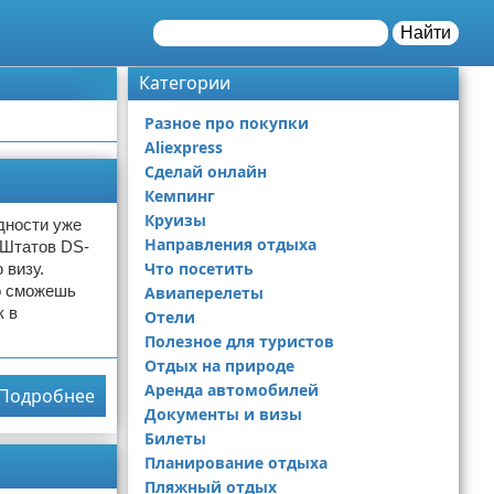
Найти
Категории
Разное про покупки
Aliexpress
Сделай онлайн
Кемпинг
Круизы
дности уже
Направления отдыха
 Штатов DS-
Что посетить
 визу.
о сможешь
Авиаперелеты
к в
Отели
Полезное для туристов
Отдых на природе
Аренда автомобилей
Подробнее
Документы и визы
Билеты
Планирование отдыха
Пляжный отдых