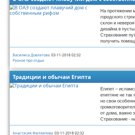
На протяжении м
городского стро
склон и неверо
дизайна в пусты
Страхование пу
получить помощ
Василиса Довлатова
03-11-2018 02:32
Разное про отдых
Традиции и обычаи Египта
Египет – исламс
египтяне не так
но свои особенн
громкоговорите
от дома, важно 
Страхование - н
Анастасия Филлипова
03-11-2018 02:32