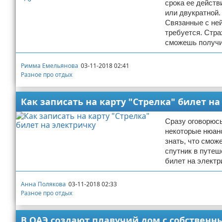
срока ее действ
или двукратной.
Связанные с ней
требуется. Стра
сможешь получ
Римма Емельянова
03-11-2018 02:41
Разное про отдых
Как записать на карту "Стрелка" билет на
Сразу оговорюсь
некоторые нюан
знать, что смож
спутник в путеш
билет на электр
Анна Полякова
03-11-2018 02:33
Разное про отдых
В ОАЭ создают плавучий дом с собствен