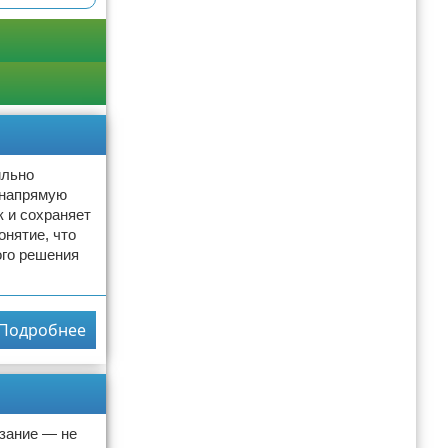
ильно
 напрямую
к и сохраняет
онятие, что
ого решения
Подробнее
зание — не