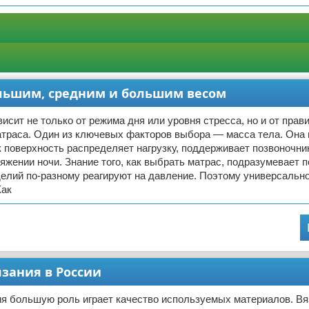
льшим, средним и большим весом
висит не только от режима дня или уровня стресса, но и от прав
атраса. Один из ключевых факторов выбора — масса тела. Она
ак поверхность распределяет нагрузку, поддерживает позвоночни
яжении ночи. Знание того, как выбрать матрас, подразумевает п
елий по-разному реагируют на давление. Поэтому универсальн
Как
зания в России
ия большую роль играет качество используемых материалов. Вя