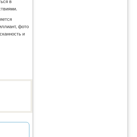
ться в
ствиями.
ляется
иллиант, фото
ысканность и