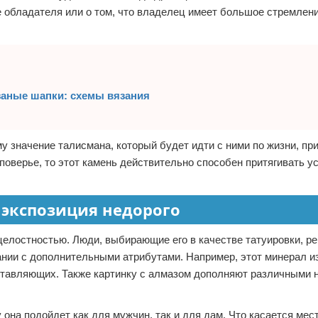
се обладателя или о том, что владелец имеет большое стремлени
аные шапки: схемы вязания
у значение талисмана, который будет идти с ними по жизни, пр
 поверье, то этот камень действительно способен притягивать ус
 экспозиция недорого
целостностью. Люди, выбирающие его в качестве татуировки, р
тании с дополнительными атрибутами. Например, этот минерал 
составляющих. Также картинку с алмазом дополняют различными 
она подойдет как для мужчин, так и для дам. Что касается мес