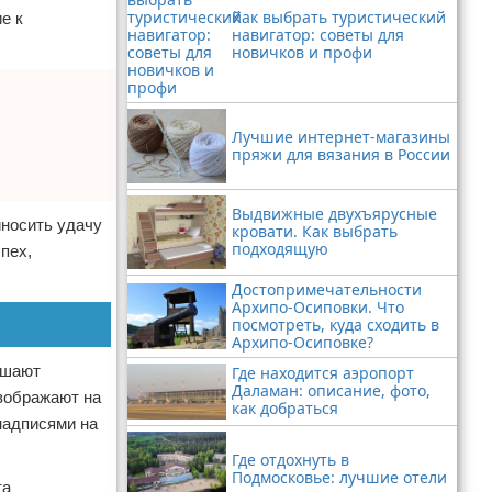
Как выбрать туристический
е к
навигатор: советы для
новичков и профи
Лучшие интернет-магазины
пряжи для вязания в России
Выдвижные двухъярусные
иносить удачу
кровати. Как выбрать
подходящую
пех,
Достопримечательности
Архипо-Осиповки. Что
посмотреть, куда сходить в
Архипо-Осиповке?
ешают
Где находится аэропорт
Даламан: описание, фото,
изображают на
как добраться
надписями на
Где отдохнуть в
Подмосковье: лучшие отели
та