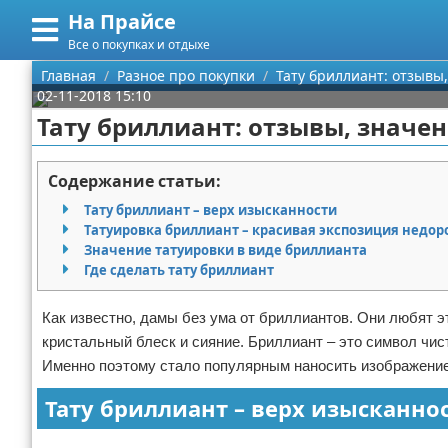
На Прайсе
Меню
X
Все о покупках и отдыхе
Главная
Главная
Разное про покупки
Тату бриллиант: отзывы,
02-11-2018 15:10
Категории
Тату бриллиант: отзывы, значен
Поиск
Разное про покупки
Содержание статьи:
О проекте
Aliexpress
Тату бриллиант – верх изысканности
Татуировка бриллиант – красивая экспозиция недор
Контакты
Сделай онлайн
Значение татуировки в виде бриллианта
Где сделать тату бриллиант
Сотрудничество
Кемпинг
Как известно, дамы без ума от бриллиантов. Они любят эт
Размещение рекламы
Круизы
кристальный блеск и сияние. Бриллиант – это символ чис
Именно поэтому стало популярным наносить изображение 
Для правообладателей
Направления отдыха
Тату бриллиант – верх изысканно
Условия предоставления информации
Что посетить
Реклама