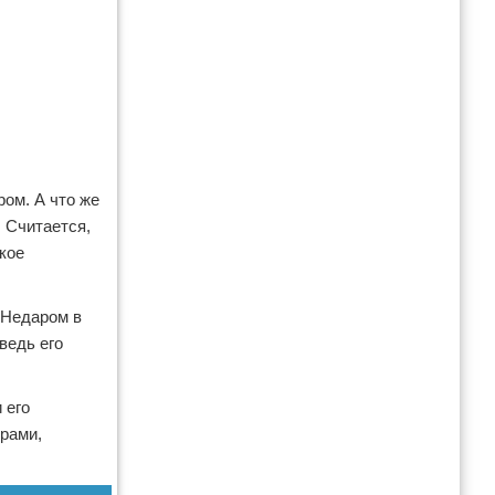
ом. А что же
. Считается,
кое
. Недаром в
ведь его
 его
орами,