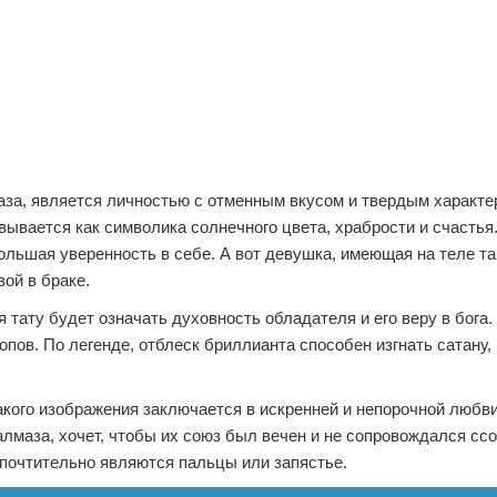
аза, является личностью с отменным вкусом и твердым характер
вывается как символика солнечного цвета, храбрости и счастья
ольшая уверенность в себе. А вот девушка, имеющая на теле та
ой в браке.
 тату будет означать духовность обладателя и его веру в бога
ов. По легенде, отблеск бриллианта способен изгнать сатану, 
акого изображения заключается в искренней и непорочной любви
лмаза, хочет, чтобы их союз был вечен и не сопровождался сс
почтительно являются пальцы или запястье.