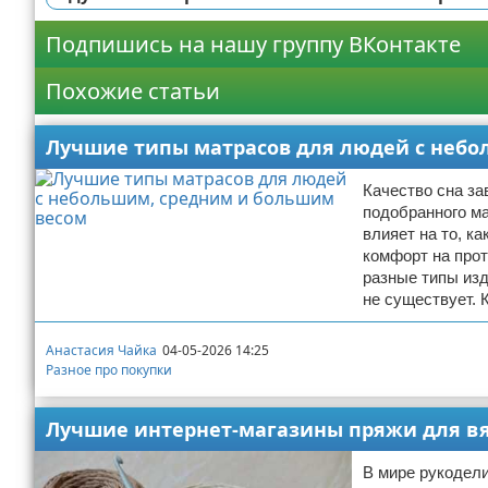
Подпишись на нашу группу ВКонтакте
Похожие статьи
Лучшие типы матрасов для людей с небо
Качество сна за
подобранного м
влияет на то, к
комфорт на прот
разные типы изд
не существует. 
Анастасия Чайка
04-05-2026 14:25
Разное про покупки
Лучшие интернет-магазины пряжи для вя
В мире рукодел