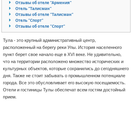
Отзывы об отеле "Армения"
Отказ от ответственности
Авиаперелеты
Отель "Талисман"
Отзывы об отеле "Талисман"
Отель "Спорт"
Отели
Отзывы об отеле "Спорт"
Полезное для туристов
Тула - это крупный административный центр,
Отдых на природе
расположенный на берегу реки Упы. История населенного
пункт берет свое начало еще в XVI веке. Не удивительно,
Аренда автомобилей
что на территории расположено множество исторических и
культурных объектов, которые сохранились до сегодняшнего
Документы и визы
дня. Также не стоит забывать о промышленном потенциале
города. Все это обусловливает его высокую посещаемость.
Билеты
Отели и гостиницы Тулы обеспечат всем гостям достойный
прием.
Планирование отдыха
Реклама
Пляжный отдых
Турагенства