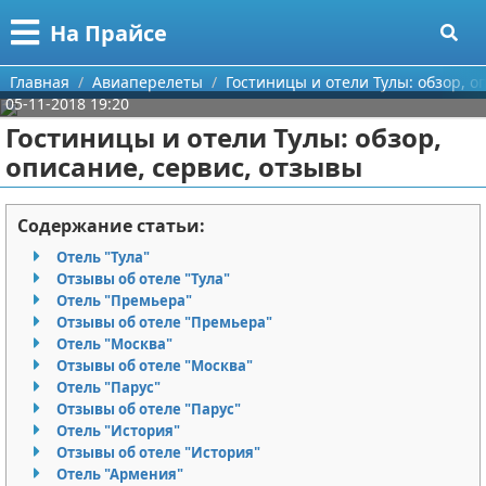
Меню
X
На Прайсе
Главная
Главная
Авиаперелеты
Гостиницы и отели Тулы: обзор, о
05-11-2018 19:20
Категории
Гостиницы и отели Тулы: обзор,
описание, сервис, отзывы
Поиск
Разное про покупки
О проекте
Aliexpress
Содержание статьи:
Отель "Тула"
Контакты
Сделай онлайн
Отзывы об отеле "Тула"
Отель "Премьера"
Сотрудничество
Кемпинг
Отзывы об отеле "Премьера"
Отель "Москва"
Размещение рекламы
Круизы
Отзывы об отеле "Москва"
Отель "Парус"
Отзывы об отеле "Парус"
Для правообладателей
Направления отдыха
Отель "История"
Отзывы об отеле "История"
Условия предоставления информации
Что посетить
Отель "Армения"