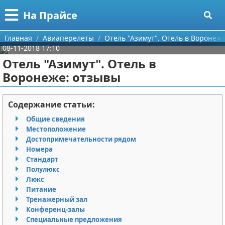
Меню
X
На Прайсе
Главная
Главная
Авиаперелеты
Отель "Азимут". Отель в Воронеж
08-11-2018 17:10
Категории
Отель "Азимут". Отель в
Воронеже: отзывы
Поиск
Разное про покупки
О проекте
Aliexpress
Содержание статьи:
Общие сведения
Контакты
Сделай онлайн
Местоположение
Достопримечательности рядом
Сотрудничество
Кемпинг
Номера
Стандарт
Размещение рекламы
Круизы
Полулюкс
Люкс
Питание
Для правообладателей
Направления отдыха
Тренажерный зал
Конференц-залы
Условия предоставления информации
Что посетить
Специальные предложения