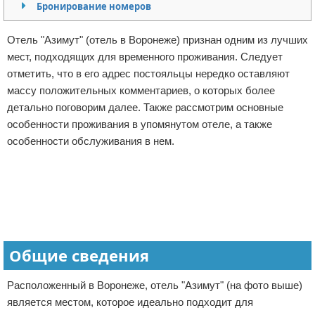
Бронирование номеров
Отказ от ответственности
Авиаперелеты
Отель "Азимут" (отель в Воронеже) признан одним из лучших
Отели
мест, подходящих для временного проживания. Следует
отметить, что в его адрес постояльцы нередко оставляют
Полезное для туристов
массу положительных комментариев, о которых более
детально поговорим далее. Также рассмотрим основные
Отдых на природе
особенности проживания в упомянутом отеле, а также
особенности обслуживания в нем.
Аренда автомобилей
Реклама
Документы и визы
Билеты
Планирование отдыха
Общие сведения
Пляжный отдых
Расположенный в Воронеже, отель "Азимут" (на фото выше)
является местом, которое идеально подходит для
Турагенства