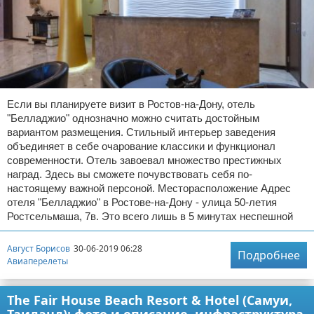
Если вы планируете визит в Ростов-на-Дону, отель
"Белладжио" однозначно можно считать достойным
вариантом размещения. Стильный интерьер заведения
объединяет в себе очарование классики и функционал
современности. Отель завоевал множество престижных
наград. Здесь вы сможете почувствовать себя по-
настоящему важной персоной. Месторасположение Адрес
отеля "Белладжио" в Ростове-на-Дону - улица 50-летия
Ростсельмаша, 7в. Это всего лишь в 5 минутах неспешной
Август Борисов
30-06-2019 06:28
Подробнее
Авиаперелеты
The Fair House Beach Resort & Hotel (Самуи,
Таиланд): фото и описание, инфраструктура