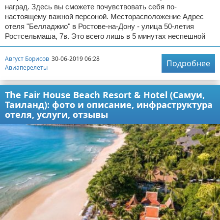
наград. Здесь вы сможете почувствовать себя по-
настоящему важной персоной. Месторасположение Адрес
отеля "Белладжио" в Ростове-на-Дону - улица 50-летия
Ростсельмаша, 7в. Это всего лишь в 5 минутах неспешной
Август Борисов
30-06-2019 06:28
Подробнее
Авиаперелеты
The Fair House Beach Resort & Hotel (Самуи,
Таиланд): фото и описание, инфраструктура
отеля, услуги, отзывы