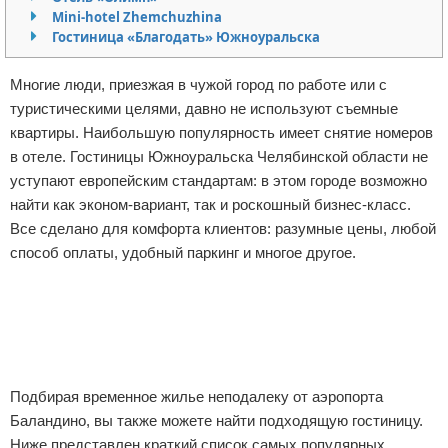
Mini-hotel Zhemchuzhina
Отказ от ответственности
Авиаперелеты
Гостиница «Благодать» Южноуральска
Отели
Многие люди, приезжая в чужой город по работе или с
туристическими целями, давно не используют съемные
Полезное для туристов
квартиры. Наибольшую популярность имеет снятие номеров
в отеле. Гостиницы Южноуральска Челябинской области не
Отдых на природе
уступают европейским стандартам: в этом городе возможно
найти как эконом-вариант, так и роскошный бизнес-класс.
Аренда автомобилей
Все сделано для комфорта клиентов: разумные цены, любой
Документы и визы
способ оплаты, удобный паркинг и многое другое.
Реклама
Билеты
Планирование отдыха
Пляжный отдых
Подбирая временное жилье неподалеку от аэропорта
Баландино, вы также можете найти подходящую гостиницу.
Турагенства
Ниже представлен краткий список самых популярных