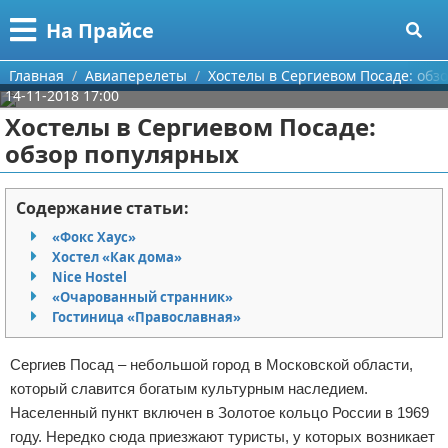
Меню
X
На Прайсе
Главная
Главная
Авиаперелеты
Хостелы в Сергиевом Посаде: обз
14-11-2018 17:00
Категории
Хостелы в Сергиевом Посаде:
обзор популярных
Поиск
Разное про покупки
О проекте
Aliexpress
Содержание статьи:
«Фокс Хаус»
Контакты
Сделай онлайн
Хостел «Как дома»
Nice Hostel
Сотрудничество
Кемпинг
«Очарованный странник»
Гостиница «Православная»
Размещение рекламы
Круизы
Сергиев Посад – небольшой город в Московской области,
Для правообладателей
Направления отдыха
который славится богатым культурным наследием.
Населенный пункт включен в Золотое кольцо России в 1969
Условия предоставления информации
Что посетить
году. Нередко сюда приезжают туристы, у которых возникает