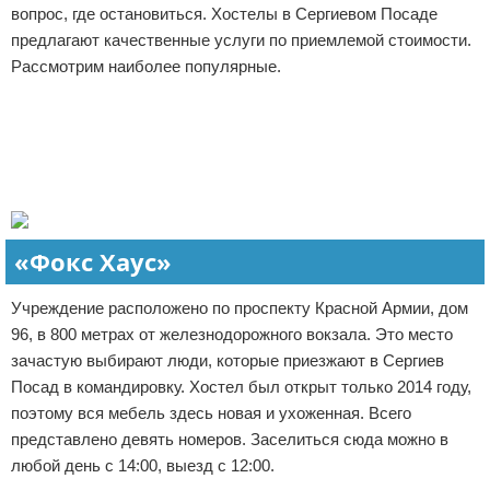
вопрос, где остановиться. Хостелы в Сергиевом Посаде
Отказ от ответственности
Авиаперелеты
предлагают качественные услуги по приемлемой стоимости.
Рассмотрим наиболее популярные.
Отели
Реклама
Полезное для туристов
Отдых на природе
Аренда автомобилей
«Фокс Хаус»
Документы и визы
Учреждение расположено по проспекту Красной Армии, дом
Билеты
96, в 800 метрах от железнодорожного вокзала. Это место
зачастую выбирают люди, которые приезжают в Сергиев
Планирование отдыха
Посад в командировку. Хостел был открыт только 2014 году,
поэтому вся мебель здесь новая и ухоженная. Всего
Пляжный отдых
представлено девять номеров. Заселиться сюда можно в
любой день с 14:00, выезд с 12:00.
Турагенства