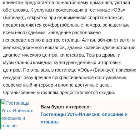
клиентам предлагается по-настоящему домашняя, уютная
Отказ от ответственности
Авиаперелеты
обстановка. К услугам проживающих в гостинице «Обь»
(Барнаул), открытой при одноименном спорткомплексе,
Отели
предоставляются комфортабельные номера, оснащенные
всем необходимым. Заведение расположено
Полезное для туристов
непосредственно в центре столицы Алтая, вблизи от авто- и
железнодорожного вокзалов, зданий краевой администрации,
Отдых на природе
диагностического центра, кинотеатра, Театра драмы и
музыкальной комедии, культурно-деловых и торговых
Аренда автомобилей
центров. По отзывам, в гостинице «Обь» (Барнаул) приезжих
ожидают безупречное профессиональное обслуживание,
Документы и визы
современный интерьер и вполне доступные цены.
Билеты
Организованным группам предоставляются скидки.
Планирование отдыха
Вам будет интересно:
Гостиницы Усть-Илимска: описание и
Пляжный отдых
отзывы
Турагенства
Реклама