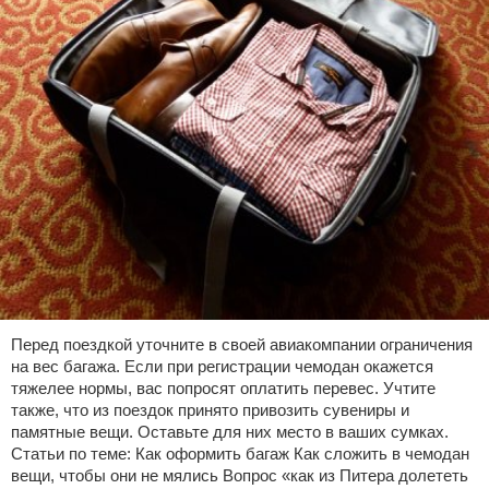
Перед поездкой уточните в своей авиакомпании ограничения
на вес багажа. Если при регистрации чемодан окажется
тяжелее нормы, вас попросят оплатить перевес. Учтите
также, что из поездок принято привозить сувениры и
памятные вещи. Оставьте для них место в ваших сумках.
Статьи по теме: Как оформить багаж Как сложить в чемодан
вещи, чтобы они не мялись Вопрос «как из Питера долететь