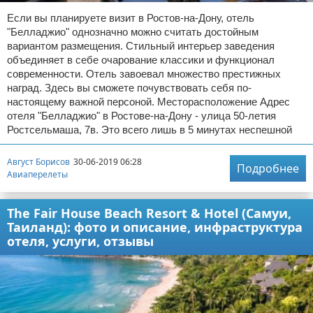
Если вы планируете визит в Ростов-на-Дону, отель
"Белладжио" однозначно можно считать достойным
вариантом размещения. Стильный интерьер заведения
объединяет в себе очарование классики и функционал
современности. Отель завоевал множество престижных
наград. Здесь вы сможете почувствовать себя по-
настоящему важной персоной. Месторасположение Адрес
отеля "Белладжио" в Ростове-на-Дону - улица 50-летия
Ростсельмаша, 7в. Это всего лишь в 5 минутах неспешной
Август Борисов
30-06-2019 06:28
Подробнее
Авиаперелеты
The Fair House Beach Resort & Hotel (Самуи,
Таиланд): фото и описание, инфраструктура
отеля, услуги, отзывы