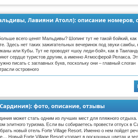
Мальдивы, Лавияни Атолл): описание номеров, 
больше всего ценят Мальдивы? Шопинг тут не такой бойкий, как
те. Здесь нет таких зажигательных вечеринок под звуки самбы, 
каны или Кубы. Тут не проводят «шоу леди-бой», как в Таиланд
яют сердце туристов другим, а именно Атмосферой Релакса. Эт
ужно писать с заглавных букв, поскольку они – главный слоган
трасли островного
я, Сардиния): фото, описание, отзывы
иния может стать одним из лучших мест для пляжного отдыха. 
ом элитного туризма. Если вы собираетесь провести отпуск в С
рать новый отель Forte Village Resort. Именно о нем пойдет реч
е… Новый Forte Village Resort утопает в роскошных цветах и зе