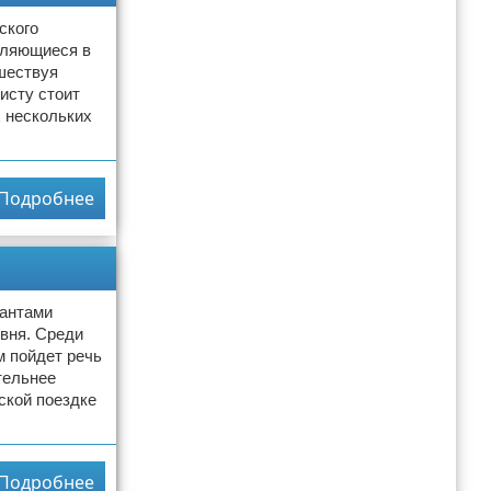
ского
авляющиеся в
ешествуя
исту стоит
х нескольких
Подробнее
иантами
вня. Среди
м пойдет речь
тельнее
ской поездке
Подробнее