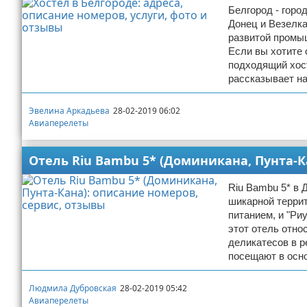
Белгород - горо
Отказ от ответственности
Авиаперелеты
Донец и Везелка
развитой промы
Отели
Если вы хотите 
подходящий хост
Полезное для туристов
рассказывает н
Отдых на природе
Эвелина Аркадьева
28-02-2019 06:02
Авиаперелеты
Аренда автомобилей
Отель Riu Bambu 5* (Доминикана, Пунта-К
Документы и визы
Riu Bambu 5* в
шикарной террит
Билеты
питанием, и "Ри
этот отель отно
Планирование отдыха
деликатесов в р
посещают в осн
Пляжный отдых
Людмила Дубровская
28-02-2019 05:42
Турагенства
Авиаперелеты