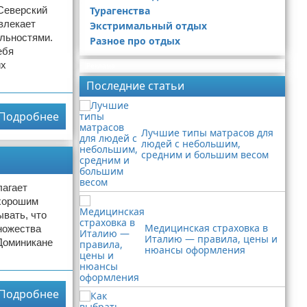
 Северский
Турагенства
влекает
Экстримальный отдых
льностями.
Разное про отдых
ебя
их
Реклама
Последние статьи
Подробнее
Лучшие типы матрасов для
людей с небольшим,
средним и большим весом
лагает
 хорошим
ывать, что
Медицинская страховка в
множества
Италию — правила, цены и
 Доминикане
нюансы оформления
Подробнее