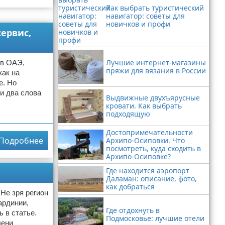
Как выбрать туристический
навигатор: советы для
новичков и профи
сервис,
Лучшие интернет-магазины
 в ОАЭ,
пряжи для вязания в России
как на
е. Но
и два слова
Выдвижные двухъярусные
кровати. Как выбрать
подходящую
Достопримечательности
Подробнее
Архипо-Осиповки. Что
посмотреть, куда сходить в
Архипо-Осиповке?
Где находится аэропорт
Даламан: описание, фото,
как добраться
Не зря регион
ардинии,
Где отдохнуть в
ь в статье.
Подмосковье: лучшие отели
лени