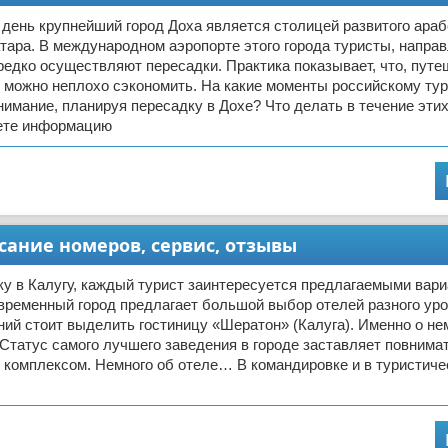
день крупнейший город Доха является столицей развитого араб
атара. В международном аэропорте этого города туристы, напр
редко осуществляют пересадки. Практика показывает, что, пут
 можно неплохо сэкономить. На какие моменты российскому тур
нимание, планируя пересадку в Дохе? Что делать в течение эти
ете информацию
исание номеров, сервис, отзывы
у в Калугу, каждый турист заинтересуется предлагаемыми вар
временный город предлагает большой выбор отелей разного уро
ий стоит выделить гостиницу «Шератон» (Калуга). Именно о не
 Статус самого лучшего заведения в городе заставляет повнима
 комплексом. Немного об отеле… В командировке и в туристиче