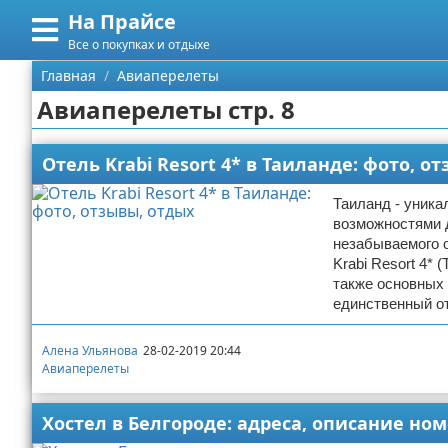
На Прайсе
Меню
X
Все о покупках и отдыхе
Главная
Главная
Авиаперелеты
Авиаперелеты стр. 8
Категории
Поиск
Разное про покупки
Отель Krabi Resort 4* в Таиланде: фото, о
О проекте
Aliexpress
Таиланд - уника
возможностями д
незабываемого 
Контакты
Сделай онлайн
Krabi Resort 4*
также основных 
Сотрудничество
Кемпинг
единственный от
Размещение рекламы
Круизы
Алена Ульянова
28-02-2019 20:44
Авиаперелеты
Для правообладателей
Направления отдыха
Хостел в Белгороде: адреса, описание ном
Условия предоставления информации
Что посетить