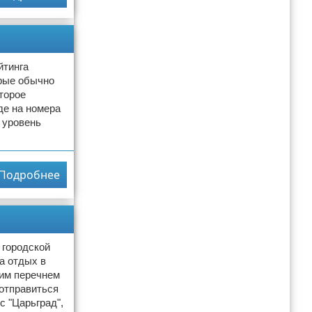
йтинга
орые обычно
торое
де на номера
 уровень
Подробнее
 городской
а отдых в
ким перечнем
 отправиться
с "Царьград",