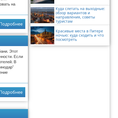
овать на
Куда слетать на выходные:
обзор вариантов и
направления, советы
туристам
Подробнее
Красивые места в Питере
ночью: куда сходить и что
посмотреть
бани. Этот
нности. Если
отелей. В
инодар"
ение
Подробнее