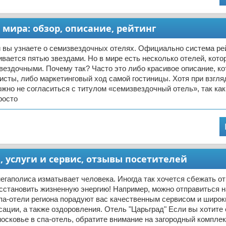
мира: обзор, описание, рейтинг
 вы узнаете о семизвездочных отелях. Официально система ре
ивается пятью звездами. Но в мире есть несколько отелей, кот
ездочными. Почему так? Часто это либо красивое описание, ко
сты, либо маркетинговый ход самой гостиницы. Хотя при взгля
ожно не согласиться с титулом «семизвездочный отель», так как
росто
, услуги и сервис, отзывы посетителей
гаполиса изматывает человека. Иногда так хочется сбежать от
сстановить жизненную энергию! Например, можно отправиться н
па-отели региона порадуют вас качественным сервисом и широ
сации, а также оздоровления. Отель "Царьград" Если вы хотите
осковье в спа-отель, обратите внимание на загородный комплек