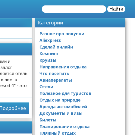
Найти
Категории
Разное про покупки
Aliexpress
Сделай онлайн
Кемпинг
Круизы
ами и
Направления отдыха
 залог
Что посетить
ляется отель
в нем, а
Авиаперелеты
ort 4* - это
Отели
Полезное для туристов
Отдых на природе
Аренда автомобилей
Подробнее
Документы и визы
Билеты
Планирование отдыха
Пляжный отдых