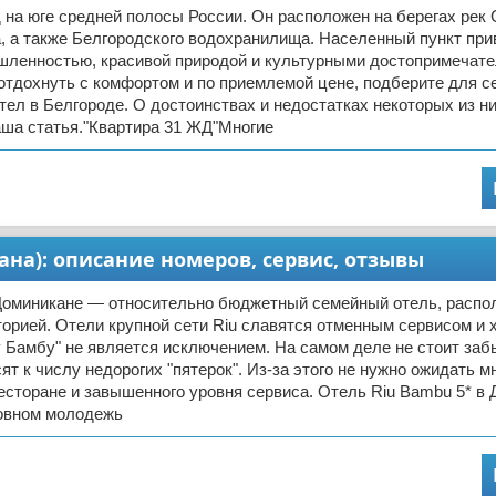
д на юге средней полосы России. Он расположен на берегах рек
, а также Белгородского водохранилища. Населенный пункт при
шленностью, красивой природой и культурными достопримечате
отдохнуть с комфортом и по приемлемой цене, подберите для с
ел в Белгороде. О достоинствах и недостатках некоторых из н
аша статья."Квартира 31 ЖД"Многие
ана): описание номеров, сервис, отзывы
 Доминикане — относительно бюджетный семейный отель, распо
орией. Отели крупной сети Riu славятся отменным сервисом и
у Бамбу" не является исключением. На самом деле не стоит заб
сят к числу недорогих "пятерок". Из-за этого не нужно ожидать 
есторане и завышенного уровня сервиса. Отель Riu Bambu 5* в
овном молодежь