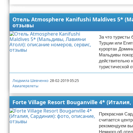
Реклама
Экстримальный отдых
Отель Atmosphere Kanifushi Maldives 5* (
Разное про отдых
отзывы
За что туристы 
Турции или Егип
курортах Домини
Мальдивы покор
действительно н
туристической о
Людмила Шевченко
28-02-2019 05:25
Авиаперелеты
Forte Village Resort Bouganville 4* (Итали
Прекрасная Сард
считается центр
рекомендуем выб
Немного об отел