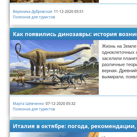
Вероника Дубровская
11-12-2020 05:51
Полезное для туристов
Как появились динозавры: история возн
Жизнь на Земле 
одноклеточных с
заселили планет
различные теори
верная. Древний
вымирали, появл
Марта Шевченко
07-12-2020 05:32
Полезное для туристов
Италия в октябре: погода, рекомендации,