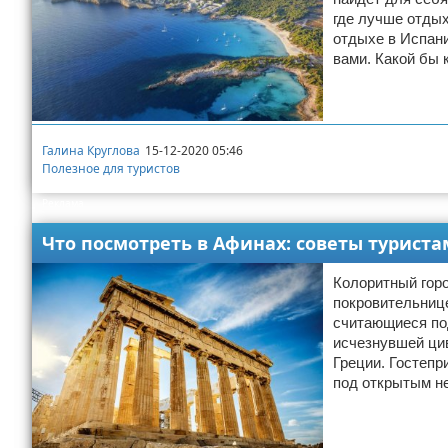
где лучше отды
отдыхе в Испани
вами. Какой бы 
Галина Круглова
15-12-2020 05:46
Полезное для туристов
Реклама
Что посмотреть в Афинах: советы туриста
Колоритный горо
покровительниц
считающиеся по
исчезнувшей ци
Греции. Гостепр
под открытым не