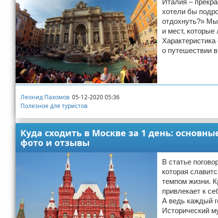
Италия – прекра
хотели бы подро
отдохнуть?» Мы
и мест, которые
Характеристика 
о путешествии 
Леонид Пахомов
05-12-2020 05:36
Полезное для туристов
Куда сходить в Москве за 1 день: основн
фото и отзывы
В статье поговор
которая славит
темпом жизни. К
привлекает к себ
А ведь каждый 
Исторический м