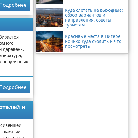
Подробнее
Куда слетать на выходные:
обзор вариантов и
направления, советы
туристам
Красивые места в Питере
обирается
ночью: куда сходить и что
ом юге
посмотреть
и деревень,
мпература,
ых популярных
Подробнее
 отелей и
расивейшей
сь каждый
азать о том,