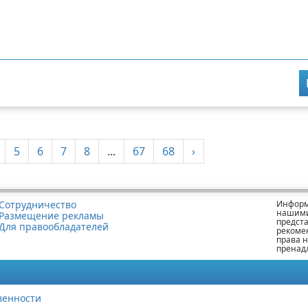
5
6
7
8
...
67
68
›
Сотрудничество
Информ
нашими
Размещение рекламы
предст
Для правообладателей
рекоме
права 
пренад
венности