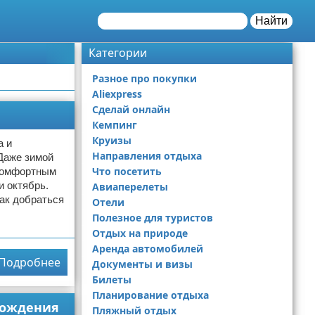
Найти
Категории
Разное про покупки
Aliexpress
Сделай онлайн
Кемпинг
Круизы
а и
Направления отдыха
Даже зимой
Что посетить
 комфортным
и октябрь.
Авиаперелеты
Как добраться
Отели
Полезное для туристов
Отдых на природе
Аренда автомобилей
Подробнее
Документы и визы
Билеты
Планирование отдыха
 рождения
Пляжный отдых