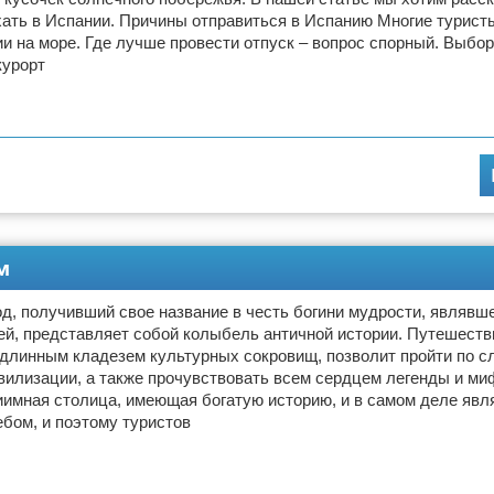
хать в Испании. Причины отправиться в Испанию Многие турист
и на море. Где лучше провести отпуск – вопрос спорный. Выбор
курорт
м
д, получивший свое название в честь богини мудрости, являвше
ей, представляет собой колыбель античной истории. Путешеств
длинным кладезем культурных сокровищ, позволит пройти по с
вилизации, а также прочувствовать всем сердцем легенды и м
иимная столица, имеющая богатую историю, и в самом деле явл
бом, и поэтому туристов