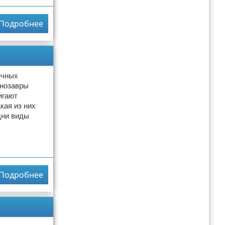
Подробнее
ечных
инозавры
игают
кая из них
дни виды
Подробнее