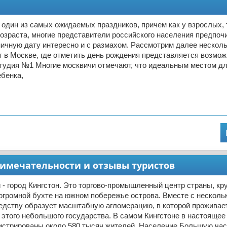
 один из самых ожидаемых праздников, причем как у взрослых, т
озраста, многие представители российского населения предпоч
ичную дату интересно и с размахом. Рассмотрим далее несколь
т в Москве, где отметить день рождения представляется возмо
студия №1 Многие москвичи отмечают, что идеальным местом д
бенка,
римечательности и отзывы туристов
- город Кингстон. Это торгово-промышленный центр страны, кру
огромной бухте на южном побережье острова. Вместе с несколь
едству образует масштабную агломерацию, в которой проживае
 этого небольшого государства. В самом Кингстоне в настоящее
гистрированы около 580 тысяч жителей. Население Большую час