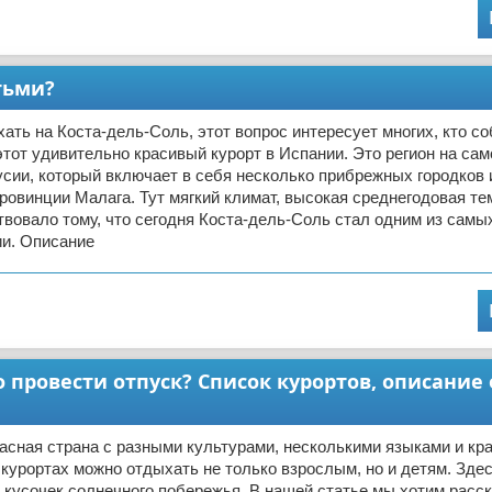
тьми?
ать на Коста-дель-Соль, этот вопрос интересует многих, кто с
этот удивительно красивый курорт в Испании. Это регион на сам
сии, который включает в себя несколько прибрежных городков 
ровинции Малага. Тут мягкий климат, высокая среднегодовая те
твовало тому, что сегодня Коста-дель-Соль стал одним из сам
ии. Описание
о провести отпуск? Список курортов, описание
асная страна с разными культурами, несколькими языками и к
 курортах можно отдыхать не только взрослым, но и детям. Зде
 кусочек солнечного побережья. В нашей статье мы хотим расск