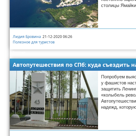
столицы Ямайки
Экстримальный отдых
Разное про отдых
Лидия Бровина
21-12-2020 06:26
Полезное для туристов
Реклама
Автопутешествия по СПб: куда съездить 
Попробуем выяс
у фашистов наст
защитить Ленинг
«колыбель револ
Автопутешествия
надежд, котору