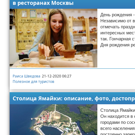
в ресторанах Москвы
Отказ от ответственности
Авиаперелеты
День рождения -
Независимо от в
Отели
отмечать праздн
интересных мес
Полезное для туристов
так. Гончарная 
Дня рождения ре
Отдых на природе
Аренда автомобилей
Документы и визы
Раиса Шведова
21-12-2020 06:27
Полезное для туристов
Билеты
Столица Ямайки: описание, фото, достоп
Планирование отдыха
Столица Ямайки 
Он находится в 
Пляжный отдых
городами по сос
всего населения
Турагенства
постоянно заре