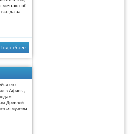
ы мечтают об
 всегда за
Подробнее
йся его
ие в Афины,
ледам
ифы Древней
яется музеем