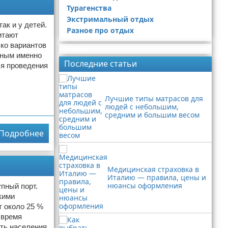
Турагенства
Экстримальный отдых
ак и у детей.
Разное про отдых
итают
ко вариантов
Реклама
жным именно
Последние статьи
ля проведения
Лучшие типы матрасов для
людей с небольшим,
средним и большим весом
Подробнее
Медицинская страховка в
Италию — правила, цены и
нюансы оформления
пный порт.
кими
т около 25 %
 время
ть населения