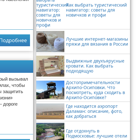
Как выбрать туристический
навигатор: советы для
новичков и профи
Лучшие интернет-магазины
Подробнее
пряжи для вязания в России
Выдвижные двухъярусные
кровати. Как выбрать
подходящую
орый вызывал
Достопримечательности
илах, чтобы
Архипо-Осиповки. Что
ы защитить
посмотреть, куда сходить в
Архипо-Осиповке?
жизни»
— дороге
Где находится аэропорт
Даламан: описание, фото,
как добраться
Где отдохнуть в
Подмосковье: лучшие отели