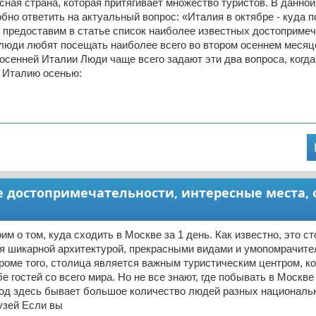
сная страна, которая притягивает множество туристов. В данной
бно ответить на актуальный вопрос: «Италия в октябре - куда п
 предоставим в статье список наиболее известных достоприме
 люди любят посещать наиболее всего во втором осеннем месяц
осенней Италии Люди чаще всего задают эти два вопроса, когда
в Италию осенью:
ые достопримечательности, интересные места, 
им о том, куда сходить в Москве за 1 день. Как известно, это с
ся шикарной архитектурой, прекрасными видами и умопомрачит
роме того, столица является важным туристическим центром, к
е гостей со всего мира. Но не все знают, где побывать в Москве
год здесь бывает большое количество людей разных националь
узей Если вы