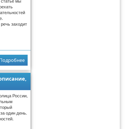
 статье мы
оехать
чательностей
е.
 речь заходит
Подробнее
описание,
толица России,
ельным
оторый
 за один день.
ностей.