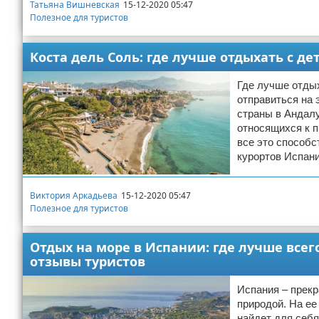
Татьяна Вишневская
15-12-2020 05:47
Полезное для туристов
Коста дель Соль: где лучше отдыхать с де
Где лучше отдых
отправиться на 
страны в Андалу
относящихся к п
все это способс
курортов Испан
Виктория Аркадьева
15-12-2020 05:47
Полезное для туристов
Отдых на море в Испании: где лучше всег
отзывы туристов
Испания – прекр
природой. На ее
найдет для себя