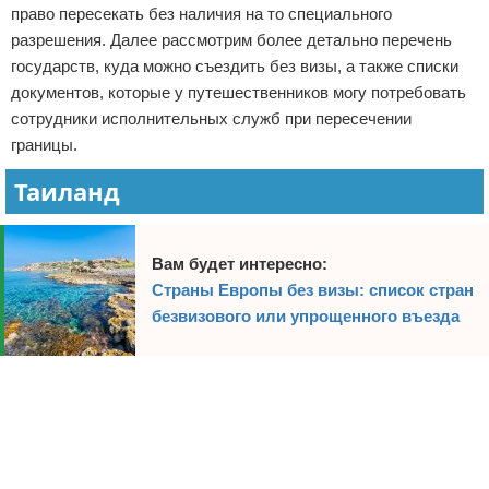
право пересекать без наличия на то специального
Экстримальный отдых
разрешения. Далее рассмотрим более детально перечень
государств, куда можно съездить без визы, а также списки
Разное про отдых
документов, которые у путешественников могу потребовать
сотрудники исполнительных служб при пересечении
границы.
Таиланд
Вам будет интересно:
Страны Европы без визы: список стран
безвизового или упрощенного въезда
Реклама