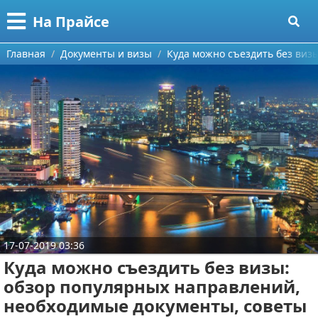
Меню
X
На Прайсе
Главная
Главная
Документы и визы
Куда можно съездить без виз
Категории
Поиск
Разное про покупки
О проекте
Aliexpress
Контакты
Сделай онлайн
Сотрудничество
Кемпинг
Размещение рекламы
Круизы
17-07-2019 03:36
Куда можно съездить без визы:
Для правообладателей
Направления отдыха
обзор популярных направлений,
необходимые документы, советы
Условия предоставления информации
Что посетить