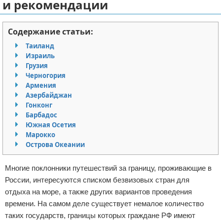
и рекомендации
Отказ от ответственности
Авиаперелеты
Содержание статьи:
Отели
Таиланд
Израиль
Полезное для туристов
Грузия
Черногория
Отдых на природе
Армения
Азербайджан
Аренда автомобилей
Гонконг
Барбадос
Документы и визы
Южная Осетия
Марокко
Острова Океании
Билеты
Планирование отдыха
Многие поклонники путешествий за границу, проживающие в
России, интересуются списком безвизовых стран для
Пляжный отдых
отдыха на море, а также других вариантов проведения
времени. На самом деле существует немалое количество
Турагенства
таких государств, границы которых граждане РФ имеют