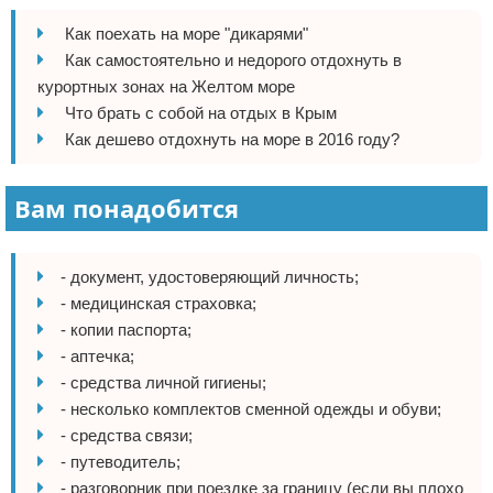
Отказ от ответственности
Авиаперелеты
Как поехать на море "дикарями"
Как самостоятельно и недорого отдохнуть в
Отели
курортных зонах на Желтом море
Что брать с собой на отдых в Крым
Полезное для туристов
Как дешево отдохнуть на море в 2016 году?
Отдых на природе
Вам понадобится
Аренда автомобилей
Документы и визы
- документ, удостоверяющий личность;
- медицинская страховка;
Билеты
- копии паспорта;
- аптечка;
Планирование отдыха
- средства личной гигиены;
- несколько комплектов сменной одежды и обуви;
Пляжный отдых
- средства связи;
- путеводитель;
Турагенства
- разговорник при поездке за границу (если вы плохо