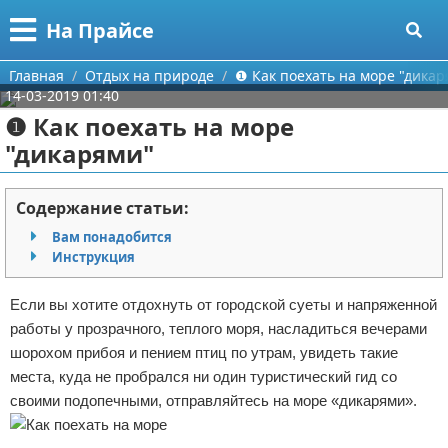
Меню
X
На Прайсе
Главная
Главная
Отдых на природе
❶ Как поехать на море "дикар
14-03-2019 01:40
Категории
❶ Как поехать на море
"дикарями"
Поиск
Разное про покупки
О проекте
Aliexpress
Содержание статьи:
Вам понадобится
Контакты
Сделай онлайн
Инструкция
Сотрудничество
Кемпинг
Если вы хотите отдохнуть от городской суеты и напряженной
работы у прозрачного, теплого моря, насладиться вечерами
Размещение рекламы
Круизы
шорохом прибоя и пением птиц по утрам, увидеть такие
места, куда не пробрался ни один туристический гид со
Для правообладателей
Направления отдыха
своими подопечными, отправляйтесь на море «дикарями».
Условия предоставления информации
Что посетить