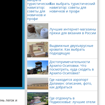
Как выбрать туристический
навигатор: советы для
новичков и профи
Лучшие интернет-магазины
пряжи для вязания в России
Выдвижные двухъярусные
кровати. Как выбрать
подходящую
Достопримечательности
Архипо-Осиповки. Что
посмотреть, куда сходить в
Архипо-Осиповке?
Где находится аэропорт
Даламан: описание, фото,
как добраться
Где отдохнуть в
нь легок и
Подмосковье: лучшие отели