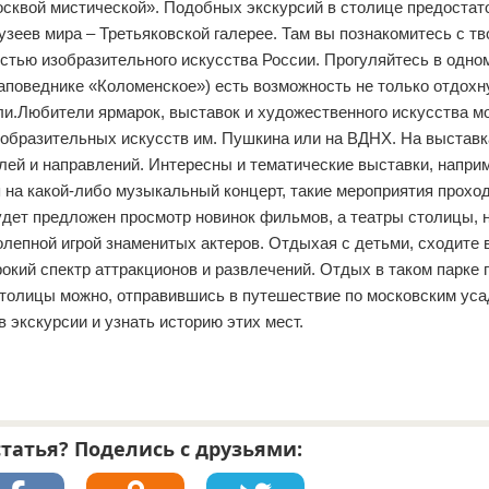
осквой мистической». Подобных экскурсий в столице предостат
зеев мира – Третьяковской галерее. Там вы познакомитесь с т
стью изобразительного искусства России. Прогуляйтесь в одно
-заповеднике «Коломенское») есть возможность не только отдохн
ли.Любители ярмарок, выставок и художественного искусства м
изобразительных искусств им. Пушкина или на ВДНХ. На выставк
ей и направлений. Интересны и тематические выставки, напри
на какой-либо музыкальный концерт, такие мероприятия прохо
дет предложен просмотр новинок фильмов, а театры столицы, 
олепной игрой знаменитых актеров. Отдыхая с детьми, сходите 
окий спектр аттракционов и развлечений. Отдых в таком парке 
столицы можно, отправившись в путешествие по московским уса
 экскурсии и узнать историю этих мест.
татья? Поделись с друзьями: