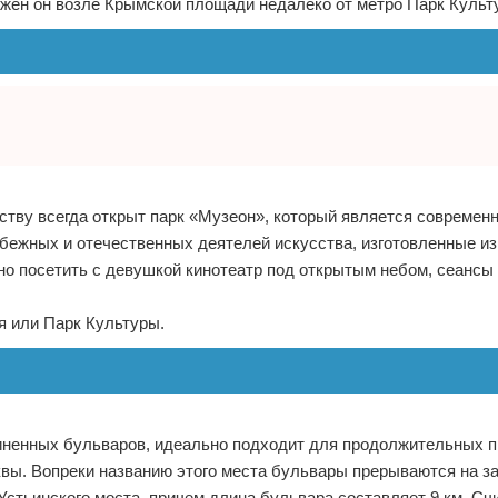
ожен он возле Крымской площади недалеко от метро Парк Культ
ству всегда открыт парк «Музеон», который является современ
бежных и отечественных деятелей искусства, изготовленные из
но посетить с девушкой кинотеатр под открытым небом, сеансы 
я или Парк Культуры.
иненных бульваров, идеально подходит для продолжительных п
вы. Вопреки названию этого места бульвары прерываются на з
Устьинского моста, причем длина бульвара составляет 9 км. Счи