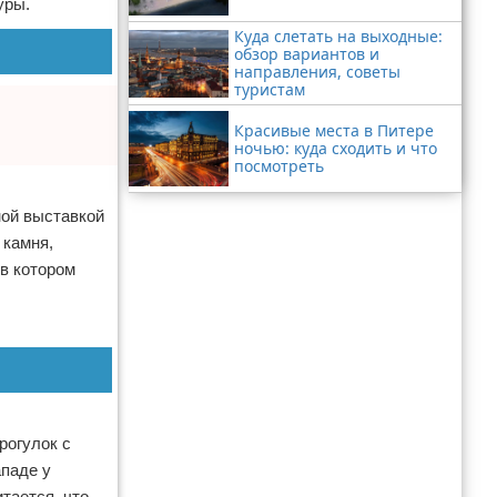
уры.
Куда слетать на выходные:
обзор вариантов и
направления, советы
туристам
Красивые места в Питере
ночью: куда сходить и что
посмотреть
ной выставкой
 камня,
в котором
рогулок с
ападе у
тается, что