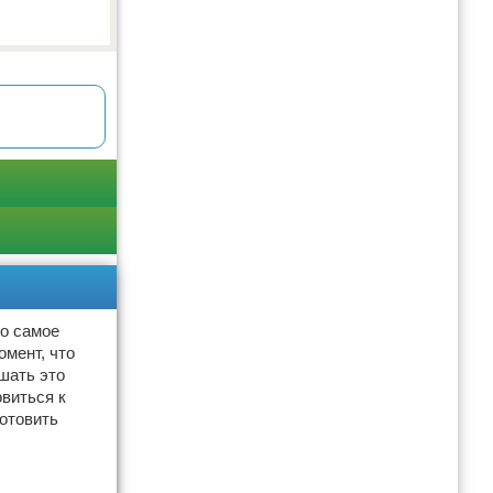
ло самое
омент, что
шать это
виться к
готовить