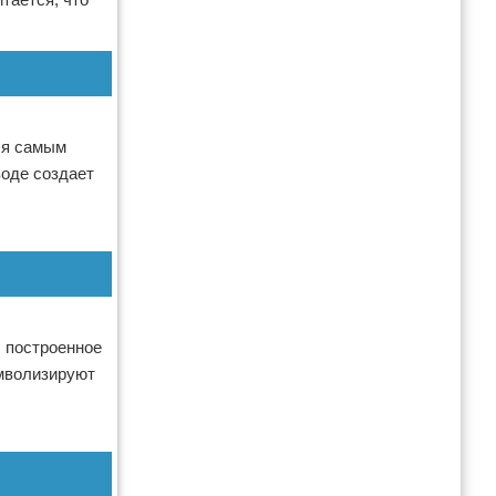
ся самым
воде создает
 построенное
имволизируют