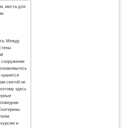
я, места для
ми
та. Между
 стены
ой
о сооружение
 ознакомьтесь
 хранятся
ам святой не
поэтому здесь
турные
аповедник
 Екатерины
ллеям
скурсию и