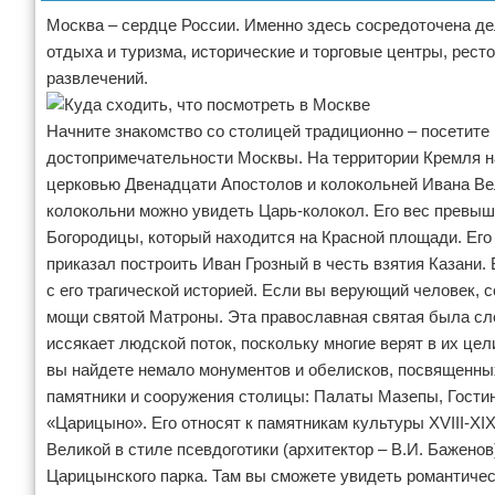
Москва – сердце России. Именно здесь сосредоточена де
отдыха и туризма, исторические и торговые центры, рест
развлечений.
Начните знакомство со столицей традиционно – посетите
достопримечательности Москвы. На территории Кремля 
церковью Двенадцати Апостолов и колокольней Ивана Ве
колокольни можно увидеть Царь-колокол. Его вес превыш
Богородицы, который находится на Красной площади. Его
приказал построить Иван Грозный в честь взятия Казани
с его трагической историей. Если вы верующий человек,
мощи святой Матроны. Эта православная святая была сле
иссякает людской поток, поскольку многие верят в их це
вы найдете немало монументов и обелисков, посвященны
памятники и сооружения столицы: Палаты Мазепы, Гостин
«Царицыно». Его относят к памятникам культуры XVIII-XI
Великой в стиле псевдоготики (архитектор – В.И. Бажено
Царицынского парка. Там вы сможете увидеть романтичес