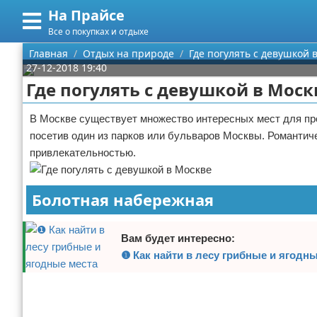
На Прайсе
Меню
X
Все о покупках и отдыхе
Главная
Главная
Отдых на природе
Где погулять с девушкой 
27-12-2018 19:40
Категории
Где погулять с девушкой в Моск
Поиск
Разное про покупки
В Москве существует множество интересных мест для пр
посетив один из парков или бульваров Москвы. Романтич
О проекте
Aliexpress
привлекательностью.
Контакты
Сделай онлайн
Болотная набережная
Сотрудничество
Кемпинг
Размещение рекламы
Круизы
Вам будет интересно:
❶ Как найти в лесу грибные и ягодн
Для правообладателей
Направления отдыха
Реклама
Условия предоставления информации
Что посетить