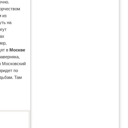
очно.
ворчеством
м из
уть на
огут
ах
мер,
дят в
Москве
наверняка,
в Московский
придет по
дьбам. Там