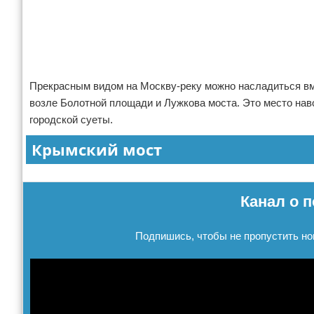
Отказ от ответственности
Авиаперелеты
Реклама
Отели
Полезное для туристов
Прекрасным видом на Москву-реку можно насладиться вме
возле Болотной площади и Лужкова моста. Это место нав
Отдых на природе
городской суеты.
Аренда автомобилей
Крымский мост
Документы и визы
Реклама
Канал о п
Билеты
Подпишись, чтобы не пропустить но
Планирование отдыха
Пляжный отдых
Турагенства