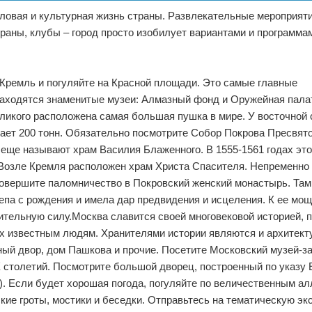
ловая и культурная жизнь страны. Развлекательные мероприяти
ораны, клубы – город просто изобилует вариантами и программа
 Кремль и погуляйте на Красной площади. Это самые главные
находятся знаменитые музеи: Алмазный фонд и Оружейная пала
ликого расположена самая большая пушка в мире. У восточной
ает 200 тонн. Обязательно посмотрите Собор Покрова Пресвят
 еще называют храм Василия Блаженного. В 1555-1561 годах эт
. Возле Кремля расположен храм Христа Спасителя. Непременно
 совершите паломничество в Покровский женский монастырь. Там
па с рождения и имела дар предвидения и исцеления. К ее мощ
лительную силу.Москва славится своей многовековой историей, 
х известным людям. Хранителями истории являются и архитек
ый двор, дом Пашкова и прочие. Посетите Московский музей-з
X столетий. Посмотрите большой дворец, построенный по указу
в). Если будет хорошая погода, погуляйте по величественным а
кие гроты, мостики и беседки. Отправьтесь на тематическую эк