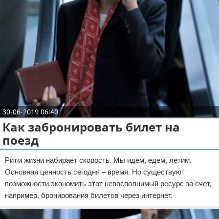
Отказ от ответственности
Авиаперелеты
Отели
Полезное для туристов
Отдых на природе
Аренда автомобилей
30-06-2019 06:40
Документы и визы
Как забронировать билет на
поезд
Билеты
Ритм жизни набирает скорость. Мы идем, едем, летим.
Планирование отдыха
Основная ценность сегодня – время. Но существуют
возможности экономить этот невосполнимый ресурс за счет,
Пляжный отдых
например, бронирования билетов через интернет.
Турагенства