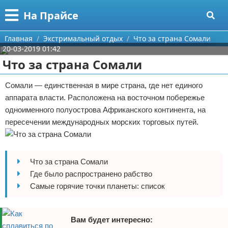
Меню
X
На Прайсе
Главная
Главная
Экстримальный отдых
Что за страна Сомали
20-03-2019 01:42
Категории
Что за страна Сомали
Поиск
Разное про покупки
Сомали — единственная в мире страна, где нет единого
аппарата власти. Расположена на восточном побережье
О проекте
Aliexpress
одноименного полуострова Африканского континента, на
пересечении международных морских торговых путей.
Контакты
Сделай онлайн
Сотрудничество
Кемпинг
Что за страна Сомали
Размещение рекламы
Круизы
Где было распространено рабство
Самые горячие точки планеты: список
Для правообладателей
Направления отдыха
Условия предоставления информации
Что посетить
Вам будет интересно: