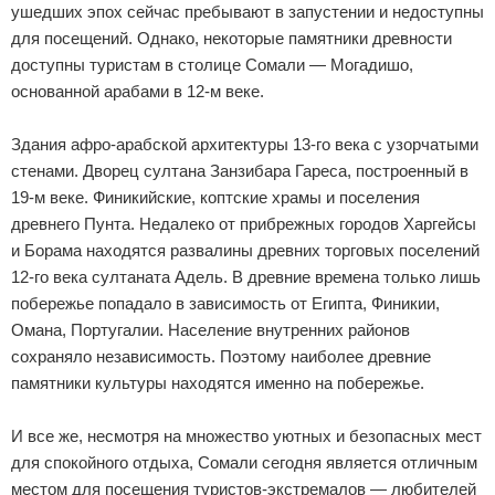
ушедших эпох сейчас пребывают в запустении и недоступны
для посещений. Однако, некоторые памятники древности
доступны туристам в столице Сомали — Могадишо,
основанной арабами в 12-м веке.
Здания афро-арабской архитектуры 13-го века с узорчатыми
стенами. Дворец султана Занзибара Гареса, построенный в
19-м веке. Финикийские, коптские храмы и поселения
древнего Пунта. Недалеко от прибрежных городов Харгейсы
и Борама находятся развалины древних торговых поселений
12-го века султаната Адель. В древние времена только лишь
побережье попадало в зависимость от Египта, Финикии,
Омана, Португалии. Население внутренних районов
сохраняло независимость. Поэтому наиболее древние
памятники культуры находятся именно на побережье.
И все же, несмотря на множество уютных и безопасных мест
для спокойного отдыха, Сомали сегодня является отличным
местом для посещения туристов-экстремалов — любителей