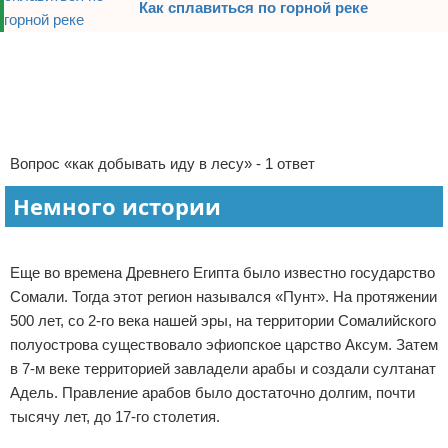
Как сплавиться по горной реке
Отказ от ответственности
Авиаперелеты
Реклама
Отели
Полезное для туристов
Отдых на природе
Вопрос «как добывать иду в лесу» - 1 ответ
Немного истории
Аренда автомобилей
Документы и визы
Еще во времена Древнего Египта было известно государство
Билеты
Сомали. Тогда этот регион назывался «Пунт». На протяжении
500 лет, со 2-го века нашей эры, на территории Сомалийского
Планирование отдыха
полуострова существовало эфиопское царство Аксум. Затем
в 7-м веке территорией завладели арабы и создали султанат
Пляжный отдых
Адель. Правление арабов было достаточно долгим, почти
тысячу лет, до 17-го столетия.
Турагенства