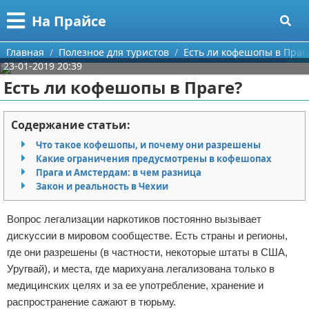
Меню
X
На Прайсе
Главная
Главная
Полезное для туристов
Есть ли кофешопы в Праг
23-01-2019 20:39
Категории
Есть ли кофешопы в Праге?
Поиск
Разное про покупки
Содержание статьи:
О проекте
Aliexpress
Что такое кофешопы, и почему они разрешены
Какие ограничения предусмотрены в кофешопах
Контакты
Сделай онлайн
Прага и Амстердам: в чем разница
Закон и реальность в Чехии
Сотрудничество
Кемпинг
Вопрос легализации наркотиков постоянно вызывает
Размещение рекламы
Круизы
дискуссии в мировом сообществе. Есть страны и регионы,
где они разрешены (в частности, некоторые штаты в США,
Для правообладателей
Направления отдыха
Уругвай), и места, где марихуана легализована только в
медицинских целях и за ее употребление, хранение и
Условия предоставления информации
Что посетить
распространение сажают в тюрьму.