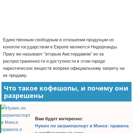
Реклама
Отказ от ответственности
Авиаперелеты
Отели
Полезное для туристов
Единственным свободным в отношении продукции из
конопли государством в Европе являются Нидерланды.
Отдых на природе
Прагу же называют "вторым Амстердамом" из-за
Аренда автомобилей
распространенности и доступности в этом городе
наркотических веществ вопреки официальному запрету на
Документы и визы
их продажу.
Что такое кофешопы, и почему они
Билеты
разрешены
Планирование отдыха
Пляжный отдых
Вам будет интересно:
Нужен ли загранпаспорт в Минск: правила
Турагенства
и особенности въезда