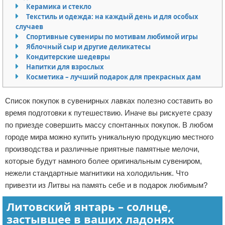
Керамика и стекло
Отказ от ответственности
Авиаперелеты
Текстиль и одежда: на каждый день и для особых
случаев
Отели
Спортивные сувениры по мотивам любимой игры
Яблочный сыр и другие деликатесы
Кондитерские шедевры
Полезное для туристов
Напитки для взрослых
Косметика – лучший подарок для прекрасных дам
Отдых на природе
Список покупок в сувенирных лавках полезно составить во
Аренда автомобилей
время подготовки к путешествию. Иначе вы рискуете сразу
по приезде совершить массу спонтанных покупок. В любом
Документы и визы
городе мира можно купить уникальную продукцию местного
Билеты
производства и различные приятные памятные мелочи,
которые будут намного более оригинальным сувениром,
Планирование отдыха
нежели стандартные магнитики на холодильник. Что
привезти из Литвы на память себе и в подарок любимым?
Пляжный отдых
Литовский янтарь – солнце,
застывшее в ваших ладонях
Турагенства