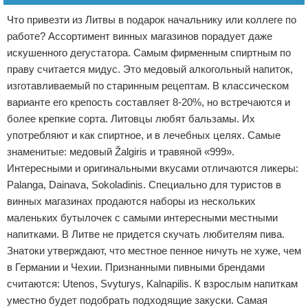
Что привезти из Литвы в подарок начальнику или коллеге по
работе? Ассортимент винных магазинов порадует даже
искушенного дегустатора. Самым фирменным спиртным по
праву считается мидус. Это медовый алкогольный напиток,
изготавливаемый по старинным рецептам. В классическом
варианте его крепость составляет 8-20%, но встречаются и
более крепкие сорта. Литовцы любят бальзамы. Их
употребляют и как спиртное, и в лечебных целях. Самые
знаменитые: медовый Žalgiris и травяной «999».
Интересными и оригинальными вкусами отличаются ликеры:
Palanga, Dainava, Sokoladinis. Специально для туристов в
винных магазинах продаются наборы из нескольких
маленьких бутылочек с самыми интересными местными
напитками. В Литве не придется скучать любителям пива.
Знатоки утверждают, что местное пенное ничуть не хуже, чем
в Германии и Чехии. Признанными пивными брендами
считаются: Utenos, Svyturys, Kalnapilis. К взрослым напиткам
уместно будет подобрать подходящие закуски. Самая