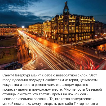
Санкт-Петербург манит к себе с невероятной силой. Этот
город идеально подойдет любителям истории, ценителям
искусства и просто романтикам, желающим приятно
провести время в прекрасном месте. Многие гости Северной
столицы считают, что тратить время на ночной сон -
непозволительная роскошь. Те, кто готов пожертвовать
мягкой постелью, смогут открыть для себя Питер ночью и