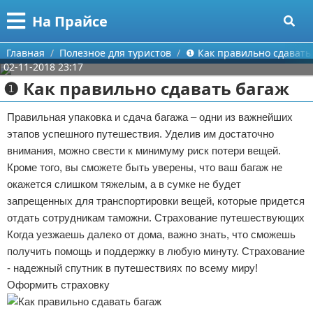
Меню
X
На Прайсе
Главная
Главная
Полезное для туристов
❶ Как правильно сдавать
02-11-2018 23:17
Категории
❶ Как правильно сдавать багаж
Поиск
Разное про покупки
Правильная упаковка и сдача багажа – одни из важнейших
этапов успешного путешествия. Уделив им достаточно
О проекте
Aliexpress
внимания, можно свести к минимуму риск потери вещей.
Кроме того, вы сможете быть уверены, что ваш багаж не
Контакты
Сделай онлайн
окажется слишком тяжелым, а в сумке не будет
запрещенных для транспортировки вещей, которые придется
Сотрудничество
Кемпинг
отдать сотрудникам таможни. Страхование путешествующих
Когда уезжаешь далеко от дома, важно знать, что сможешь
Размещение рекламы
Круизы
получить помощь и поддержку в любую минуту. Страхование
Для правообладателей
Направления отдыха
- надежный спутник в путешествиях по всему миру!
Оформить страховку
Условия предоставления информации
Что посетить