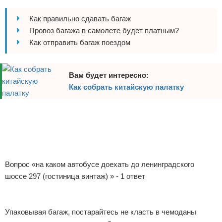
Отказ от ответственности
Авиаперелеты
Как правильно сдавать багаж
Провоз багажа в самолете будет платным?
Отели
Как отправить багаж поездом
Полезное для туристов
Вам будет интересно:
Отдых на природе
Как собрать китайскую палатку
Аренда автомобилей
Реклама
Документы и визы
Билеты
Вопрос «на каком автобусе доехать до ленинградского
Планирование отдыха
шоссе 297 (гостиница винтаж) » - 1 ответ
Пляжный отдых
Упаковывая багаж, постарайтесь не класть в чемоданы
Турагенства