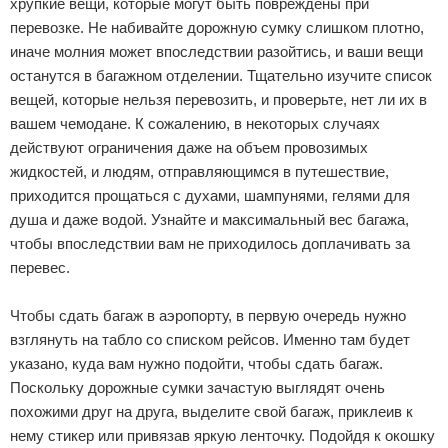
хрупкие вещи, которые могут быть повреждены при
перевозке. Не набивайте дорожную сумку слишком плотно,
Экстримальный отдых
иначе молния может впоследствии разойтись, и ваши вещи
Разное про отдых
останутся в багажном отделении. Тщательно изучите список
вещей, которые нельзя перевозить, и проверьте, нет ли их в
вашем чемодане. К сожалению, в некоторых случаях
действуют ограничения даже на объем провозимых
жидкостей, и людям, отправляющимся в путешествие,
приходится прощаться с духами, шампунями, гелями для
душа и даже водой. Узнайте и максимальный вес багажа,
чтобы впоследствии вам не приходилось доплачивать за
перевес.
Чтобы сдать багаж в аэропорту, в первую очередь нужно
взглянуть на табло со списком рейсов. Именно там будет
указано, куда вам нужно подойти, чтобы сдать багаж.
Поскольку дорожные сумки зачастую выглядят очень
похожими друг на друга, выделите свой багаж, приклеив к
нему стикер или привязав яркую ленточку. Подойдя к окошку