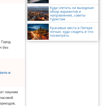
Куда слетать на выходные:
обзор вариантов и
направления, советы
туристам
Красивые места в Питере
ночью: куда сходить и что
посмотреть
 Город
л без
фото и
удет лишним
ичасовой
ереездов.