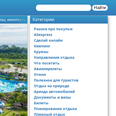
Найти
Категории
ны, кинотеатры, музеи, интересные детские экскурсии
Разное про покупки
Aliexpress
Сделай онлайн
Кемпинг
Круизы
Направления отдыха
Что посетить
Авиаперелеты
Отели
Полезное для туристов
Отдых на природе
Аренда автомобилей
Документы и визы
Билеты
Планирование отдыха
Пляжный отдых