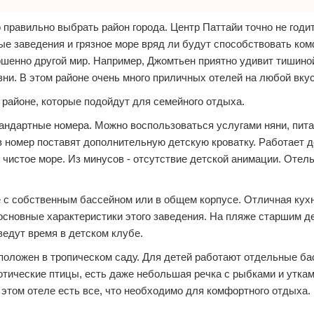
 правильно выбрать район города. Центр Паттайи точно не годи
ые заведения и грязное море вряд ли будут способствовать ко
ршенно другой мир. Например, Джомтьен приятно удивит тишино
ни. В этом районе очень много приличных отелей на любой вкус
районе, которые подойдут для семейного отдыха.
андартные номера. Можно воспользоваться услугами няни, пит
в номер поставят дополнительную детскую кроватку. Работает д
 чистое море. Из минусов - отсутствие детской анимации. Отел
 с собственным бассейном или в общем корпусе. Отличная кух
 основные характеристики этого заведения. На пляже старшим д
едут время в детском клубе.
сположен в тропическом саду. Для детей работают отдельные ба
отические птицы, есть даже небольшая речка с рыбками и утка
 этом отеле есть все, что необходимо для комфортного отдыха