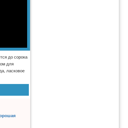
тся до сорока
дом для
да, ласковое
хорошая