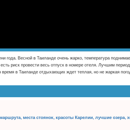
и года. Весной в Таиланде очень жарко, температура поднимае
у есть риск провести весь отпуск в номере отеля. Лучшим перио
о время в Таиланде отдыхающих ждет теплая, но не жаркая пого
маршрута, места стоянок, красоты Карелии, лучшие озера, 