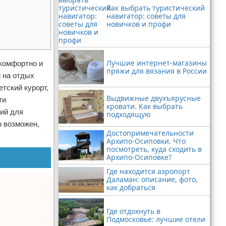
Как выбрать туристический
навигатор: советы для
новичков и профи
Лучшие интернет-магазины
 комфортно и
пряжи для вязания в России
и на отдых
тский курорт,
Выдвижные двухъярусные
ти
кровати. Как выбрать
ний для
подходящую
о возможен,
Достопримечательности
Архипо-Осиповки. Что
посмотреть, куда сходить в
Архипо-Осиповке?
Где находится аэропорт
Даламан: описание, фото,
как добраться
Где отдохнуть в
Подмосковье: лучшие отели