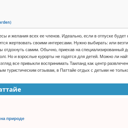
arden)
сы и желания всех ее членов. Идеально, если в отпуске будет
дится жертвовать своими интересами. Нужно выбирать: или везт
бы отдохнуть самим. Обычно, приехав на специализированный де
лг. Но и взрослые курорты не годятся для детей. Можно ли най
згляд все привыкли воспринимать Таиланд как центр развлече
ым туристическим отзывам, в Паттайе отдых с детьми не тольк
аттайе
 на природе