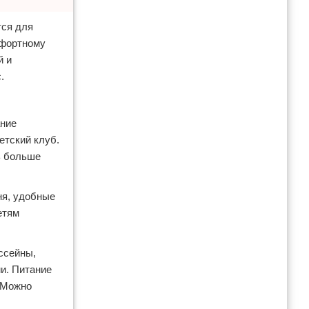
тся для
мфортному
й и
.
ание
етский клуб.
ь больше
ня, удобные
етям
ссейны,
ми. Питание
. Можно