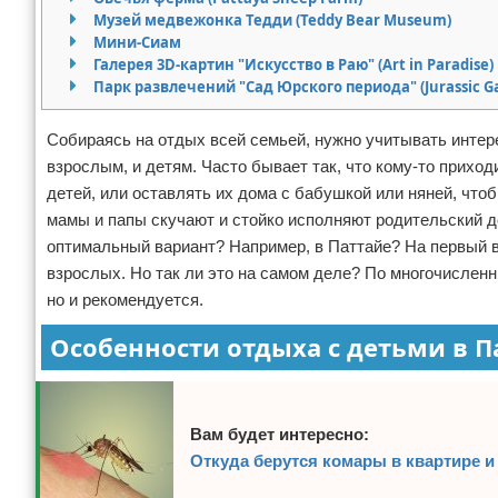
Музей медвежонка Тедди (Teddy Bear Museum)
Экстримальный отдых
Мини-Сиам
Галерея 3D-картин "Искусство в Раю" (Art in Paradise)
Разное про отдых
Парк развлечений "Сад Юрского периода" (Jurassic G
Собираясь на отдых всей семьей, нужно учитывать интере
взрослым, и детям. Часто бывает так, что кому-то прихо
детей, или оставлять их дома с бабушкой или няней, что
мамы и папы скучают и стойко исполняют родительский до
оптимальный вариант? Например, в Паттайе? На первый в
взрослых. Но так ли это на самом деле? По многочисленн
но и рекомендуется.
Особенности отдыха с детьми в П
Вам будет интересно:
Откуда берутся комары в квартире и