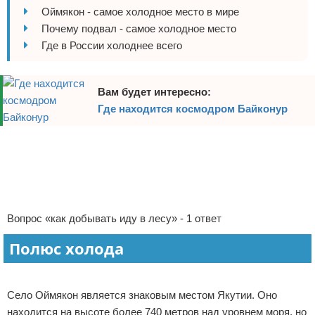
Оймякон - самое холодное место в мире
Отказ от ответственности
Авиаперелеты
Почему подвал - самое холодное место
Где в России холоднее всего
Отели
Полезное для туристов
Вам будет интересно:
Где находится космодром Байконур
Отдых на природе
Реклама
Аренда автомобилей
Документы и визы
Билеты
Вопрос «как добывать иду в лесу» - 1 ответ
Планирование отдыха
Полюс холода
Пляжный отдых
Село Оймякон является знаковым местом Якутии. Оно
Турагенства
находится на высоте более 740 метров над уровнем моря, но