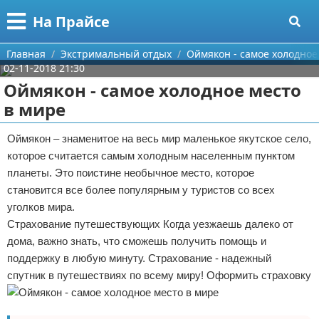
Меню
X
На Прайсе
Главная
Главная
Экстримальный отдых
Оймякон - самое холодное
02-11-2018 21:30
Категории
Оймякон - самое холодное место
в мире
Поиск
Разное про покупки
Оймякон – знаменитое на весь мир маленькое якутское село,
О проекте
Aliexpress
которое считается самым холодным населенным пунктом
планеты. Это поистине необычное место, которое
Контакты
Сделай онлайн
становится все более популярным у туристов со всех
уголков мира.
Сотрудничество
Кемпинг
Страхование путешествующих Когда уезжаешь далеко от
Размещение рекламы
Круизы
дома, важно знать, что сможешь получить помощь и
поддержку в любую минуту. Страхование - надежный
Для правообладателей
Направления отдыха
спутник в путешествиях по всему миру! Оформить страховку
Условия предоставления информации
Что посетить