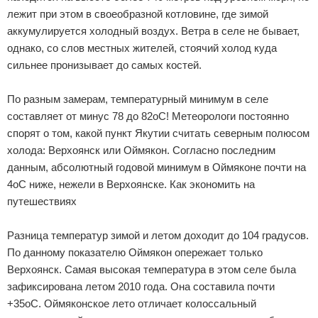
лежит при этом в своеобразной котловине, где зимой
Экстримальный отдых
аккумулируется холодный воздух. Ветра в селе не бывает,
однако, со слов местных жителей, стоячий холод куда
Разное про отдых
сильнее пронизывает до самых костей.
По разным замерам, температурный минимум в селе
составляет от минус 78 до 82оС! Метеорологи постоянно
спорят о том, какой пункт Якутии считать северным полюсом
холода: Верхоянск или Оймякон. Согласно последним
данным, абсолютный годовой минимум в Оймяконе почти на
4оС ниже, нежели в Верхоянске. Как экономить на
путешествиях
Разница температур зимой и летом доходит до 104 градусов.
По данному показателю Оймякон опережает только
Верхоянск. Самая высокая температура в этом селе была
зафиксирована летом 2010 года. Она составила почти
+35оС. Оймяконское лето отличает колоссальный