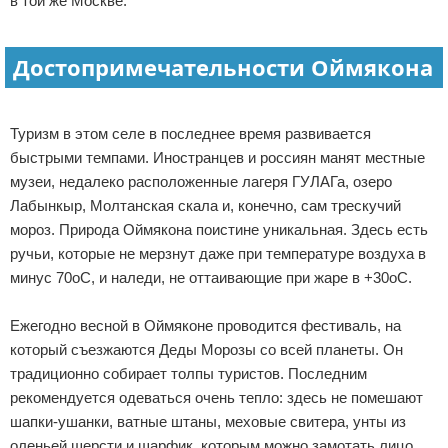
в той же Москве.
Достопримечательности Оймякона
Туризм в этом селе в последнее время развивается
быстрыми темпами. Иностранцев и россиян манят местные
музеи, недалеко расположенные лагеря ГУЛАГа, озеро
Лабынкыр, Молтанская скала и, конечно, сам трескучий
мороз. Природа Оймякона поистине уникальная. Здесь есть
ручьи, которые не мерзнут даже при температуре воздуха в
минус 70оС, и наледи, не оттаивающие при жаре в +30оС.
Ежегодно весной в Оймяконе проводится фестиваль, на
который съезжаются Деды Морозы со всей планеты. Он
традиционно собирает толпы туристов. Последним
рекомендуется одеваться очень тепло: здесь не помешают
шапки-ушанки, ватные штаны, меховые свитера, унты из
оленьей шерсти и шарфик, которым можно замотать лицо.