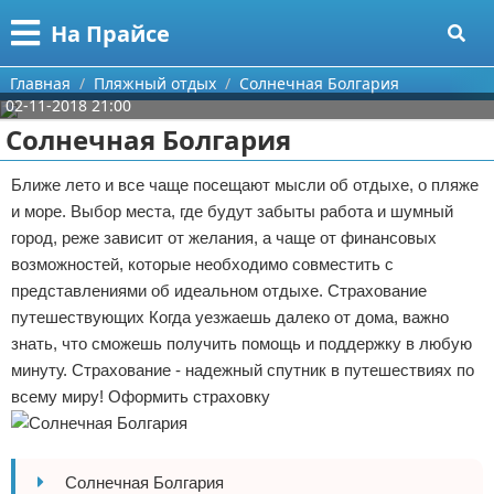
Меню
X
На Прайсе
Главная
Главная
Пляжный отдых
Солнечная Болгария
02-11-2018 21:00
Категории
Солнечная Болгария
Поиск
Разное про покупки
Ближе лето и все чаще посещают мысли об отдыхе, о пляже
и море. Выбор места, где будут забыты работа и шумный
О проекте
Aliexpress
город, реже зависит от желания, а чаще от финансовых
возможностей, которые необходимо совместить с
Контакты
Сделай онлайн
представлениями об идеальном отдыхе. Страхование
путешествующих Когда уезжаешь далеко от дома, важно
Сотрудничество
Кемпинг
знать, что сможешь получить помощь и поддержку в любую
минуту. Страхование - надежный спутник в путешествиях по
Размещение рекламы
Круизы
всему миру! Оформить страховку
Для правообладателей
Направления отдыха
Условия предоставления информации
Что посетить
Солнечная Болгария