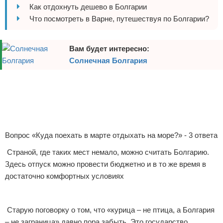
Как отдохнуть дешево в Болгарии
Отказ от ответственности
Авиаперелеты
Что посмотреть в Варне, путешествуя по Болгарии?
Отели
Вам будет интересно:
Полезное для туристов
Солнечная Болгария
Отдых на природе
Реклама
Аренда автомобилей
Документы и визы
Вопрос «Куда поехать в марте отдыхать на море?» - 3 ответа
Билеты
Страной, где таких мест немало, можно считать Болгарию.
Здесь отпуск можно провести бюджетно и в то же время в
Планирование отдыха
достаточно комфортных условиях
Пляжный отдых
Старую поговорку о том, что «курица – не птица, а Болгария
Турагенства
– не заграница» давно пора забыть. Это государство