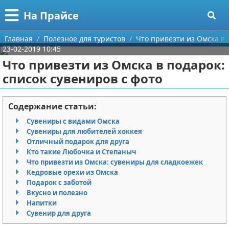
Меню
X
На Прайсе
Главная
Главная
Полезное для туристов
Что привезти из Омска в 
23-02-2019 10:45
Категории
Что привезти из Омска в подарок:
список сувениров с фото
Поиск
Разное про покупки
О проекте
Aliexpress
Содержание статьи:
Сувениры с видами Омска
Контакты
Сделай онлайн
Сувениры для любителей хоккея
Отличный подарок для друга
Сотрудничество
Кемпинг
Кто такие Любочка и Степаныч
Что привезти из Омска: сувениры для сладкоежек
Размещение рекламы
Круизы
Кедровые орехи из Омска
Подарок с заботой
Вкусно и полезно
Для правообладателей
Направления отдыха
Напитки
Сувенир для друга
Условия предоставления информации
Что посетить