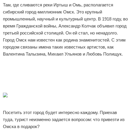
Там, где сливаются реки Иртыш и Омь, располагается
Отказ от ответственности
Авиаперелеты
сибирский город-миллионник Омск. Это крупный
промышленный, научный и культурный центр. В 1918 году, во
Отели
время Гражданской войны, Александр Колчак объявил город
третьей российской столицей. Он ей стал, но ненадолго.
Полезное для туристов
Город Омск нам известен как родина знаменитостей. С этим
Отдых на природе
городом связаны имена таких известных артистов, как
Валентина Талызина, Михаил Ульянов и Любовь Полищук.
Аренда автомобилей
Реклама
Документы и визы
Билеты
Планирование отдыха
Реклама
Посетить этот город будет интересно каждому. Приехав
Пляжный отдых
туда, турист неизменно задается вопросом: что привезти из
Турагенства
Омска в подарок?