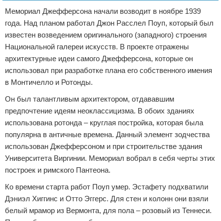
Мемориал Джефферсона начали возводит в ноябре 1939
года. Над планом работал Джон Расслел Поуп, который был
известен возведением оригинального (западного) строения
Национальной галереи искусств. В проекте отражены
архитектурные идеи самого Джефферсона, которые он
использовал при разработке плана его собственного имения
в Монтичелло и Ротонды.
Он был талантливым архитектором, отдававшим
предпочтение идеям неоклассицизма. В обоих зданиях
использована ротонда – круглая постройка, которая была
популярна в античные времена. Данный элемент зодчества
использован Джефферсоном и при строительстве здания
Университета Виргинии. Мемориал вобрал в себя черты этих
построек и римского Пантеона.
Ко времени старта работ Поуп умер. Эстафету подхватили
Дэниэл Хиггинс и Отто Эггерс. Для стен и колонн они взяли
белый мрамор из Вермонта, для пола – розовый из Теннеси.