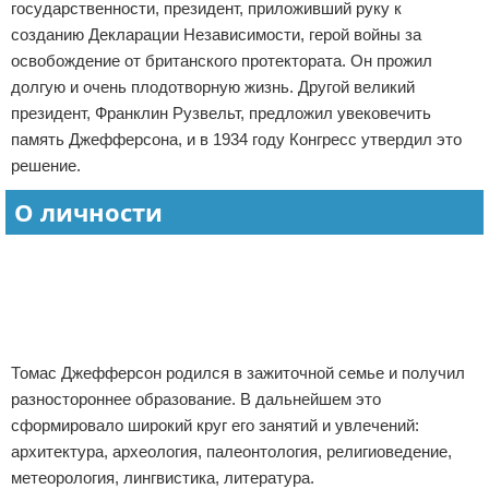
государственности, президент, приложивший руку к
Отказ от ответственности
Авиаперелеты
созданию Декларации Независимости, герой войны за
освобождение от британского протектората. Он прожил
Отели
долгую и очень плодотворную жизнь. Другой великий
президент, Франклин Рузвельт, предложил увековечить
Полезное для туристов
память Джефферсона, и в 1934 году Конгресс утвердил это
решение.
Отдых на природе
О личности
Аренда автомобилей
Реклама
Документы и визы
Билеты
Планирование отдыха
Томас Джефферсон родился в зажиточной семье и получил
разностороннее образование. В дальнейшем это
Пляжный отдых
сформировало широкий круг его занятий и увлечений:
архитектура, археология, палеонтология, религиоведение,
Турагенства
метеорология, лингвистика, литература.