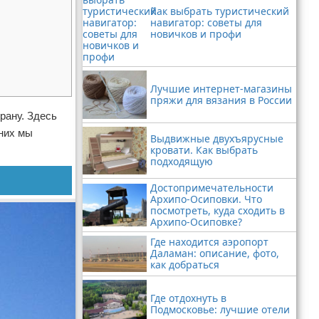
Как выбрать туристический
навигатор: советы для
новичков и профи
Лучшие интернет-магазины
пряжи для вязания в России
рану. Здесь
 них мы
Выдвижные двухъярусные
кровати. Как выбрать
подходящую
Достопримечательности
Архипо-Осиповки. Что
посмотреть, куда сходить в
Архипо-Осиповке?
Где находится аэропорт
Даламан: описание, фото,
как добраться
Где отдохнуть в
Подмосковье: лучшие отели