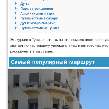
Дугга
Экстримальный отдых
Парк аттракционов
Африканская фауна
Разное про отдых
Путешествие в Сахару
Дуз и "озеро смерти"
Путешествия из Туниса
Экскурсии в Тунисе - это то, на что, помимо пляжного от
хватает по-настоящему увлекательных и интересных мест
расскажем в этой статье.
Самый популярный маршрут