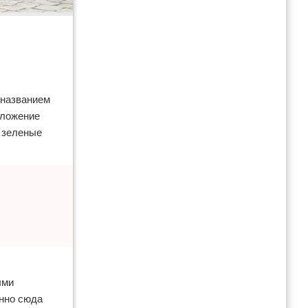
 названием
оложение
е зеленые
ыми
енно сюда