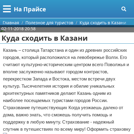
Меню
X
На Прайсе
Главная
Главная
Полезное для туристов
Куда сходить в Казани
02-11-2018 20:58
Категории
Куда сходить в Казани
Поиск
Разное про покупки
Казань – столица Татарстана и один из древних российских
городов, который расположился на левобережье Волги. Его
О проекте
Aliexpress
считают культурно-историческим центром всего Поволжья и
вполне заслуженно называют городом контрастов,
Контакты
Сделай онлайн
перекрестком Запада и Востока, местом встречи двух
культур. Тысячелетняя история и обилие уникальных
Сотрудничество
Кемпинг
архитектурных памятников делают Казань одним из
наиболее посещаемых туристами городов России.
Размещение рекламы
Круизы
Страхование путешествующих Когда уезжаешь далеко от
Для правообладателей
Направления отдыха
дома, важно знать, что сможешь получить помощь и
поддержку в любую минуту. Страхование - надежный
Условия предоставления информации
Что посетить
спутник в путешествиях по всему миру! Оформить страховку