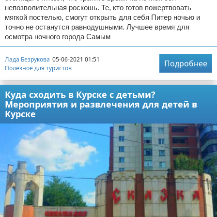
непозволительная роскошь. Те, кто готов пожертвовать
мягкой постелью, смогут открыть для себя Питер ночью и
точно не останутся равнодушными. Лучшее время для
осмотра ночного города Самым
Лада Безрукова
05-06-2021 01:51
Подробнее
Полезное для туристов
Куда сходить в Курске с детьми?
Мероприятия и развлечения для детей в
Курске