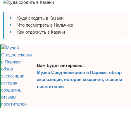
Отказ от ответственности
Авиаперелеты
Куда сходить в Казани
Отели
Что посмотреть в Нальчике
Как отдохнуть в Казани
Полезное для туристов
Отдых на природе
Аренда автомобилей
Вам будет интересно:
Музей Средневековья в Париже: обзор
Документы и визы
экспозиции, история создания, отзывы
Билеты
посетителей
Планирование отдыха
Пляжный отдых
Реклама
Турагенства