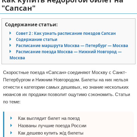
"Сапсан"
Отказ от ответственности
Авиаперелеты
Отели
Содержание статьи:
Совет 2 : Как узнать расписание поездов Сапсан
Полезное для туристов
Содержание статьи
Расписание маршрута Москва — Петербург — Москва
Отдых на природе
Расписание поезда Москва — Нижний Новгород —
Москва
Аренда автомобилей
Скоростные поезда «Сапсан» соединяют Москву с Санкт-
Документы и визы
Петербургом и Нижним Новгородом. Билеты на них нельзя
отнести к категории самых дешевых, но знание нескольких
Билеты
нюансов их продажи позволит ощутимо сэкономить. Статьи
по теме:
Планирование отдыха
Пляжный отдых
Как выглядит билет на поезд
Названы лучшие поезда России
Турагенства
Как дешево купить ж/д билеты