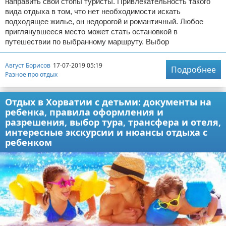
направить свои стопы туристы. Привлекательность такого
вида отдыха в том, что нет необходимости искать
подходящее жилье, он недорогой и романтичный. Любое
приглянувшееся место может стать остановкой в
путешествии по выбранному маршруту. Выбор
Август Борисов
17-07-2019 05:19
Подробнее
Разное про отдых
Отдых в Хорватии с детьми: документы на
ребенка, правила оформления и
разрешения, выбор тура, трансфера и отеля,
интересные экскурсии и нюансы отдыха с
ребенком