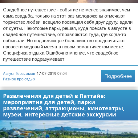
Свадебное путешествие - событие не менее значимое, чем
сама свадьба, только на этот раз молодожены отмечают
торжество любви, всецело посвящая себя друг другу, вдали
от суеты. Некоторые пары, решая, куда поехать в августе в
свадебное путешествие, отправляются туда, где когда-то
побывали. Но подавляющее большинство предпочитают
провести медовый месяц в новом романтическом месте.
Специфика отдыха Ошибочно мнение, что свадебное
путешествие подразумевает
Август Герасимов
17-07-2019 07:04
Подробнее
Разное про отдых
Развлечения для детей в Паттайе:
мероприятия для детей, парки
развлечений, аттракционы, кинотеатры,
музеи, интересные детские экскурсии