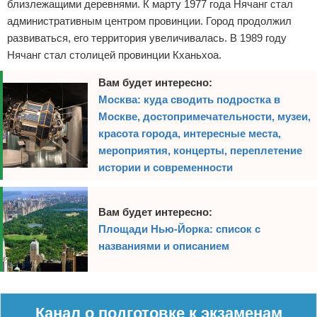
близлежащими деревнями. К марту 1977 года Нячанг стал
административным центром провинции. Город продолжил
развиваться, его территория увеличивалась. В 1989 году
Нячанг стал столицей провинции Кханьхоа.
Вам будет интересно:
Москва: куда сводить подростка в
Москве, достопримечательности, музеи,
красота города, интересные места,
мероприятия, концерты, переплетение
истории и современности
Вам будет интересно:
Площади Нью-Йорка: список с
названиями и описанием
Реклама
Канал о подготовке к экзаменам