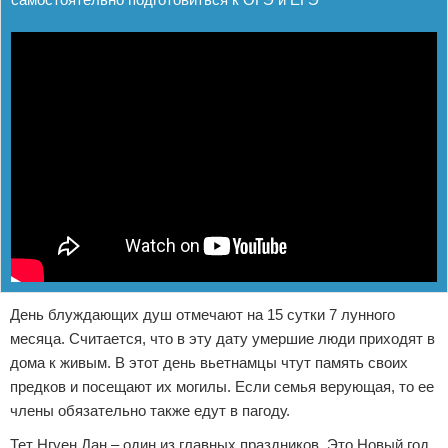
День блуждающих душ отмечают на 15 сутки 7 лунного
месяца. Считается, что в эту дату умершие люди приходят в
дома к живым. В этот день вьетнамцы чтут память своих
предков и посещают их могилы. Если семья верующая, то ее
члены обязательно также едут в пагоду.
Тет Нгуен Дан – один из главных праздников. Это Новый год