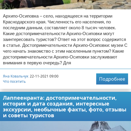
Архипо-Осиповка – село, находящееся на территории
Краснодарского края. Численность его населения, по
последним данным, составляет около 8 тысяч человек.
Какие достопримечательности Архипо-Осиповки могут
заинтересовать туристов? Ответ на этот вопрос содержится
в статье. Достопримечательности Архипо-Осиповки: музеи С
чего начать знакомство с этим населенным пунктом? Какие
достопримечательности Архипо-Осиповки заслуживают
внимания в первую очередь? Для
Яна Ковальчук
22-11-2021 09:00
Подробнее
Что посетить
Лаппеенранта: достопримечательности,
история и дата создания, интересные
экскурсии, необычные факты, фото, отзывы
и советы туристов