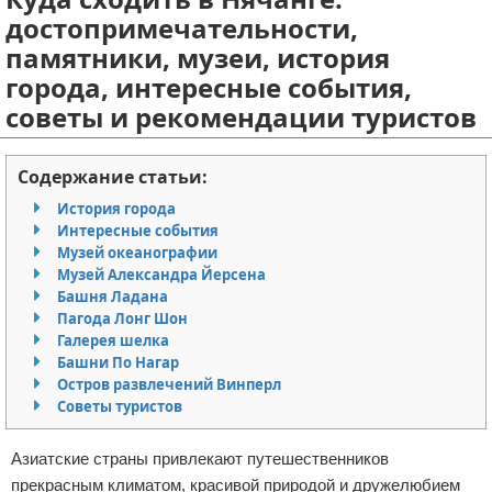
достопримечательности,
Отказ от ответственности
Авиаперелеты
памятники, музеи, история
Отели
города, интересные события,
советы и рекомендации туристов
Полезное для туристов
Содержание статьи:
Отдых на природе
История города
Аренда автомобилей
Интересные события
Музей океанографии
Музей Александра Йерсена
Документы и визы
Башня Ладана
Пагода Лонг Шон
Билеты
Галерея шелка
Башни По Нагар
Планирование отдыха
Остров развлечений Винперл
Советы туристов
Пляжный отдых
Азиатские страны привлекают путешественников
Турагенства
прекрасным климатом, красивой природой и дружелюбием