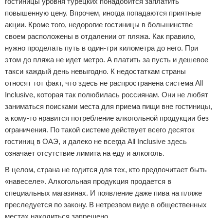
гостиницы уровня турецких понадобится заплатить
повышенную цену. Впрочем, иногда попадаются приятные
акции. Кроме того, недорогие гостиницы в большинстве
своем расположены в отдалении от пляжа. Как правило,
нужно проделать путь в один-три километра до него. При
этом до пляжа не идет метро. А платить за пусть и дешевое
такси каждый день невыгодно. К недостаткам страны
относят тот факт, что здесь не распространена система All
Inclusive, которая так полюбилась россиянам. Они не любят
заниматься поисками места для приема пищи вне гостиницы,
а кому-то нравится потребление алкогольной продукции без
ограничения. По такой системе действует всего десяток
гостиниц в ОАЭ, и далеко не всегда All Inclusive здесь
означает отсутствие лимита на еду и алкоголь.
В целом, страна не годится для тех, кто предпочитает быть
«навеселе». Алкогольная продукция продается в
специальных магазинах. И появление даже пива на пляже
преследуется по закону. В нетрезвом виде в общественных
местах находиться запрещено.