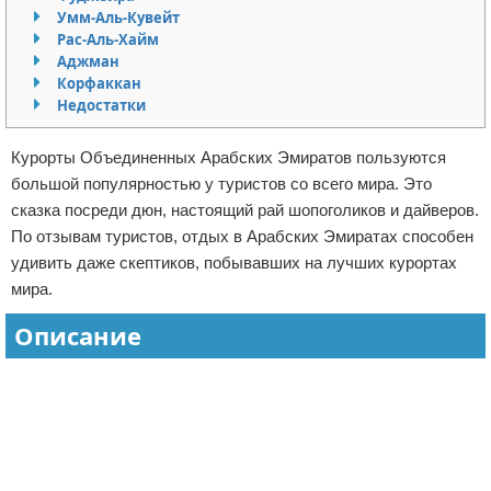
Умм-Аль-Кувейт
Отказ от ответственности
Авиаперелеты
Рас-Аль-Хайм
Аджман
Отели
Корфаккан
Недостатки
Полезное для туристов
Курорты Объединенных Арабских Эмиратов пользуются
Отдых на природе
большой популярностью у туристов со всего мира. Это
сказка посреди дюн, настоящий рай шопоголиков и дайверов.
Аренда автомобилей
По отзывам туристов, отдых в Арабских Эмиратах способен
удивить даже скептиков, побывавших на лучших курортах
Документы и визы
мира.
Билеты
Описание
Планирование отдыха
Реклама
Пляжный отдых
Турагенства