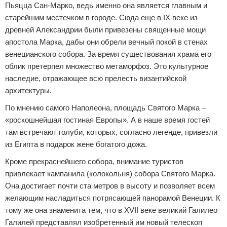
Пьяцца Сан-Марко, ведь именно она является главным и
старейшим местечком в городе. Сюда еще в IX веке из
древней Александрии были привезены священные мощи
апостола Марка, дабы они обрели вечный покой в стенах
венецианского собора. За время существования храма его
облик претерпел множество метаморфоз. Это культурное
наследие, отражающее всю прелесть византийской
архитектуры.
По мнению самого Наполеона, площадь Святого Марка –
«роскошнейшая гостиная Европы». А в наше время гостей
там встречают голуби, которых, согласно легенде, привезли
из Египта в подарок жене богатого дожа.
Кроме прекраснейшего собора, внимание туристов
привлекает кампанила (колокольня) собора Святого Марка.
Она достигает почти ста метров в высоту и позволяет всем
желающим насладиться потрясающей панорамой Венеции. К
тому же она знаменита тем, что в XVII веке великий Галилео
Галилей представлял изобретенный им новый телескоп