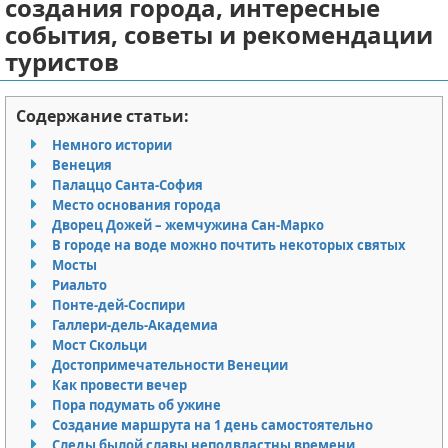
создания города, интересные
Отказ от ответственности
Авиаперелеты
события, советы и рекомендации
туристов
Отели
Содержание статьи:
Полезное для туристов
Немного истории
Отдых на природе
Венеция
Палаццо Санта-София
Место основания города
Аренда автомобилей
Дворец Дожей – жемчужина Сан-Марко
В городе на воде можно почтить некоторых святых
Документы и визы
Мосты
Риальто
Билеты
Понте-дей-Соспири
Галлери-дель-Академиа
Планирование отдыха
Мост Скольци
Достопримечательности Венеции
Как провести вечер
Пляжный отдых
Пора подумать об ужине
Создание маршрута на 1 день самостоятельно
Турагенства
Следы былой славы неподвластны времени