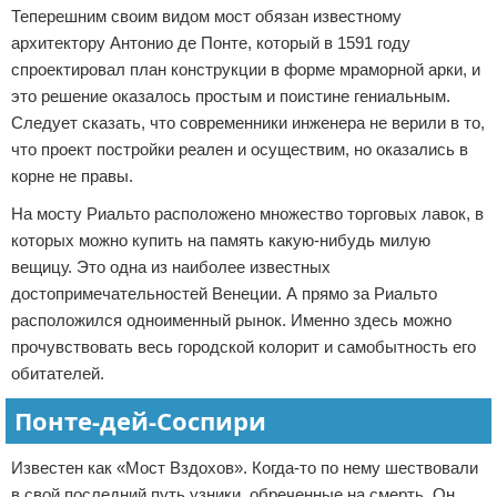
Теперешним своим видом мост обязан известному
архитектору Антонио де Понте, который в 1591 году
спроектировал план конструкции в форме мраморной арки, и
это решение оказалось простым и поистине гениальным.
Следует сказать, что современники инженера не верили в то,
что проект постройки реален и осуществим, но оказались в
корне не правы.
На мосту Риальто расположено множество торговых лавок, в
которых можно купить на память какую-нибудь милую
вещицу. Это одна из наиболее известных
достопримечательностей Венеции. А прямо за Риальто
расположился одноименный рынок. Именно здесь можно
прочувствовать весь городской колорит и самобытность его
обитателей.
Понте-дей-Соспири
Известен как «Мост Вздохов». Когда-то по нему шествовали
в свой последний путь узники, обреченные на смерть. Он