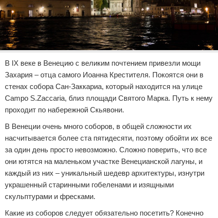
В IX веке в Венецию с великим почтением привезли мощи
Захария – отца самого Иоанна Крестителя. Покоятся они в
стенах собора Сан-Заккариа, который находится на улице
Campo S.Zaccaria, близ площади Святого Марка. Путь к нему
проходит по набережной Скьявони.
В Венеции очень много соборов, в общей сложности их
насчитывается более ста пятидесяти, поэтому обойти их все
за один день просто невозможно. Сложно поверить, что все
они ютятся на маленьком участке Венецианской лагуны, и
каждый из них – уникальный шедевр архитектуры, изнутри
украшенный старинными гобеленами и изящными
скульптурами и фресками.
Какие из соборов следует обязательно посетить? Конечно