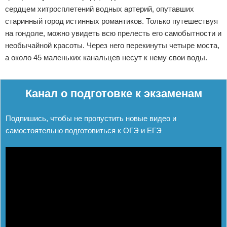
сердцем хитросплетений водных артерий, опутавших
старинный город истинных романтиков. Только путешествуя
на гондоле, можно увидеть всю прелесть его самобытности и
необычайной красоты. Через него перекинуты четыре моста,
а около 45 маленьких канальцев несут к нему свои воды.
Реклама
Канал о подготовке к экзаменам
Подпишись, чтобы не пропустить новые видео и
самостоятельно подготовиться к ОГЭ и ЕГЭ