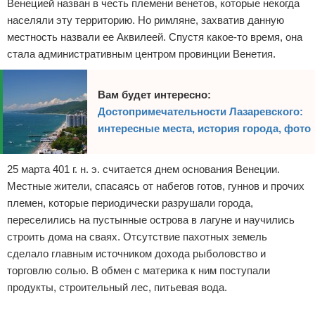
Венецией назван в честь племени венетов, которые некогда
населяли эту территорию. Но римляне, захватив данную
местность назвали ее Аквилеей. Спустя какое-то время, она
стала административным центром провинции Венетия.
Вам будет интересно:
Достопримечательности Лазаревского:
интересные места, история города, фото
25 марта 401 г. н. э. считается днем основания Венеции.
Местные жители, спасаясь от набегов готов, гуннов и прочих
племен, которые периодически разрушали города,
переселились на пустынные острова в лагуне и научились
строить дома на сваях. Отсутствие пахотных земель
сделало главным источником дохода рыболовство и
торговлю солью. В обмен с материка к ним поступали
продукты, строительный лес, питьевая вода.
Реклама