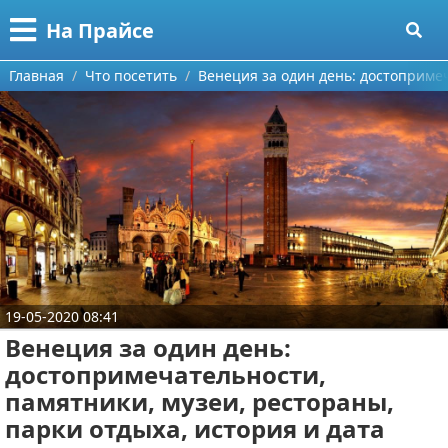
Меню
X
На Прайсе
Главная
Главная
Что посетить
Венеция за один день: достопримеч
Категории
Поиск
Разное про покупки
О проекте
Aliexpress
Контакты
Сделай онлайн
Сотрудничество
Кемпинг
19-05-2020 08:41
Размещение рекламы
Круизы
Венеция за один день:
достопримечательности,
Для правообладателей
Направления отдыха
памятники, музеи, рестораны,
парки отдыха, история и дата
Условия предоставления информации
Что посетить