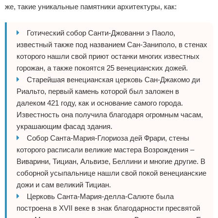
же, такие уникальные памятники архитектуры, как:
Готический собор Санти-Джованни э Паоло,
известный также под названием Сан-Заниполо, в стенах
которого нашли свой приют останки многих известных
горожан, а также покоятся 25 венецианских дожей.
Старейшая венецианская церковь Сан-Джакомо ди
Риальто, первый камень которой был заложен в
далеком 421 году, как и основание самого города.
Известность она получила благодаря огромным часам,
украшающим фасад здания.
Собор Санта-Мария-Глориоза дей Фрари, стены
которого расписали великие мастера Возрождения –
Виварини, Тициан, Альвизе, Беллини и многие другие. В
соборной усыпальнице нашли свой покой венецианские
дожи и сам великий Тициан.
Церковь Санта-Мария-делла-Салюте была
построена в XVII веке в знак благодарности пресвятой