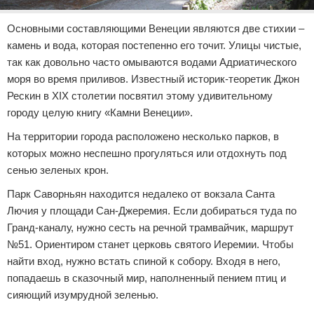
Основными составляющими Венеции являются две стихии –
камень и вода, которая постепенно его точит. Улицы чистые,
так как довольно часто омываются водами Адриатического
моря во время приливов. Известный историк-теоретик Джон
Рескин в XIX столетии посвятил этому удивительному
городу целую книгу «Камни Венеции».
На территории города расположено несколько парков, в
которых можно неспешно прогуляться или отдохнуть под
сенью зеленых крон.
Парк Саворньян находится недалеко от вокзала Санта
Лючия у площади Сан-Джеремия. Если добираться туда по
Гранд-каналу, нужно сесть на речной трамвайчик, маршрут
№51. Ориентиром станет церковь святого Иеремии. Чтобы
найти вход, нужно встать спиной к собору. Входя в него,
попадаешь в сказочный мир, наполненный пением птиц и
сияющий изумрудной зеленью.