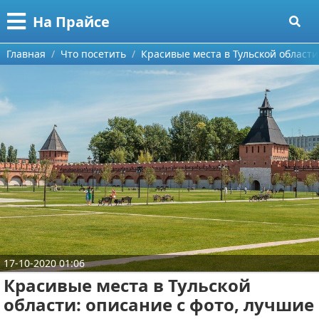
Меню
X
На Прайсе
Главная
Главная
Что посетить
Красивые места в Тульской области
Категории
Поиск
Разное про покупки
О проекте
Aliexpress
Контакты
Сделай онлайн
Сотрудничество
Кемпинг
Размещение рекламы
Круизы
17-10-2020 01:06
Для правообладателей
Направления отдыха
Красивые места в Тульской
области: описание с фото, лучшие
Условия предоставления информации
Что посетить