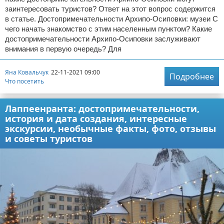
заинтересовать туристов? Ответ на этот вопрос содержится
в статье. Достопримечательности Архипо-Осиповки: музеи С
чего начать знакомство с этим населенным пунктом? Какие
достопримечательности Архипо-Осиповки заслуживают
внимания в первую очередь? Для
Яна Ковальчук
22-11-2021 09:00
Подробнее
Что посетить
Лаппеенранта: достопримечательности,
история и дата создания, интересные
экскурсии, необычные факты, фото, отзывы
и советы туристов