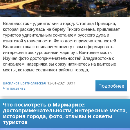
Владивосток - удивительный город. Столица Приморья,
которая раскинулась на берегу Тихого океана, привлекает
туристов удивительным сочетанием русского духа и
азиатской утонченности. Фото достопримечательностей
Владивостока с описанием помогут вам сформировать
интересный экскурсионный маршрут. Вантовые мосты
Изучая фото достопримечательностей Владивостока с
описанием, наверняка вы сразу наткнетесь на вантовые
мосты, которые соединяют районы города,
Василиса Братиславская
13-01-2021 08:11
Подробнее
Что посетить
Что посмотреть в Мармарисе:
достопримечательности, интересные места,
история города, фото, отзывы и советы
туристов