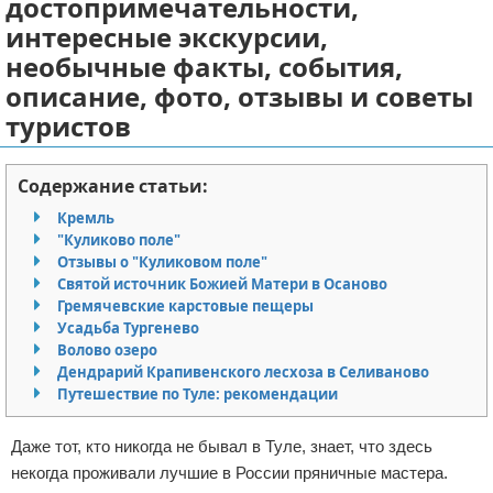
достопримечательности,
Отказ от ответственности
Авиаперелеты
интересные экскурсии,
необычные факты, события,
Отели
описание, фото, отзывы и советы
туристов
Полезное для туристов
Отдых на природе
Содержание статьи:
Кремль
Аренда автомобилей
"Куликово поле"
Отзывы о "Куликовом поле"
Документы и визы
Святой источник Божией Матери в Осаново
Гремячевские карстовые пещеры
Билеты
Усадьба Тургенево
Волово озеро
Дендрарий Крапивенского лесхоза в Селиваново
Планирование отдыха
Путешествие по Туле: рекомендации
Пляжный отдых
Даже тот, кто никогда не бывал в Туле, знает, что здесь
некогда проживали лучшие в России пряничные мастера.
Турагенства