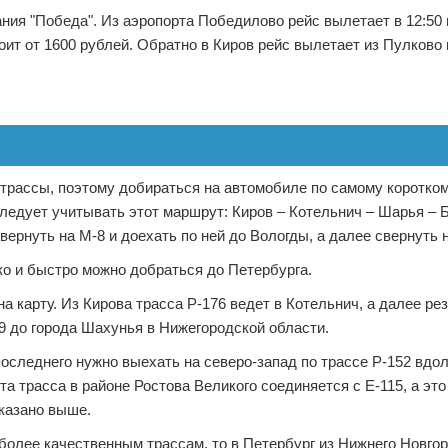
ния "Победа". Из аэропорта Победилово рейс вылетает в 12:50
оит от 1600 рублей. Обратно в Киров рейс вылетает из Пулково в
 трассы, поэтому добираться на автомобиле по самому коротком
ледует учитывать этот маршрут: Киров – Котельнич – Шарья – Б
ернуть на М-8 и доехать по ней до Вологды, а далее свернуть н
гко и быстро можно добраться до Петербурга.
а карту. Из Кирова трасса Р-176 ведет в Котельнич, а далее рез
59 до города Шахунья в Нижегородской области.
последнего нужно выехать на северо-запад по трассе Р-152 вдол
а трасса в районе Ростова Великого соединяется с Е-115, а это 
указано выше.
 более качественным трассам, то в Петербург из Нижнего Новго