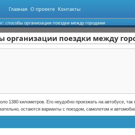
Главная
О проекте
Контакты
рг: способы организации поездки между городами
обы организации поездки между го
оло 1380 километров. Его неудобно проезжать на автобусе, так 
довательно, остаются варианты с поездом, самолетом и автомоби