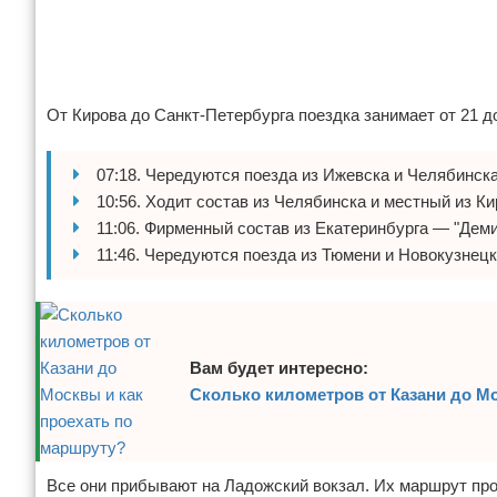
Отказ от ответственности
Авиаперелеты
Отели
От Кирова до Санкт-Петербурга поездка занимает от 21 д
Полезное для туристов
07:18. Чередуются поезда из Ижевска и Челябинска
Отдых на природе
10:56. Ходит состав из Челябинска и местный из Ки
Аренда автомобилей
11:06. Фирменный состав из Екатеринбурга — "Деми
11:46. Чередуются поезда из Тюмени и Новокузнец
Документы и визы
Билеты
Вам будет интересно:
Планирование отдыха
Сколько километров от Казани до М
Пляжный отдых
Турагенства
Все они прибывают на Ладожский вокзал. Их маршрут прох