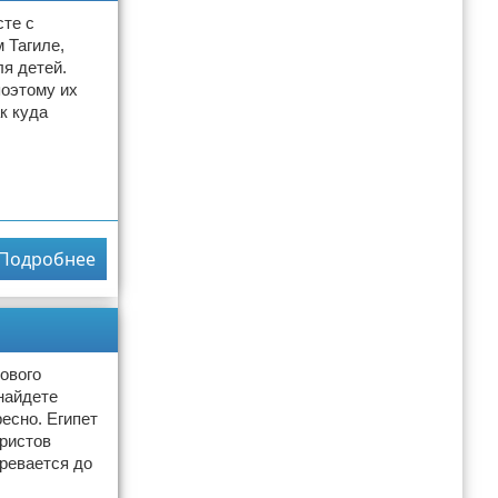
сте с
 Тагиле,
ля детей.
поэтому их
к куда
Подробнее
ового
найдете
есно. Египет
уристов
гревается до