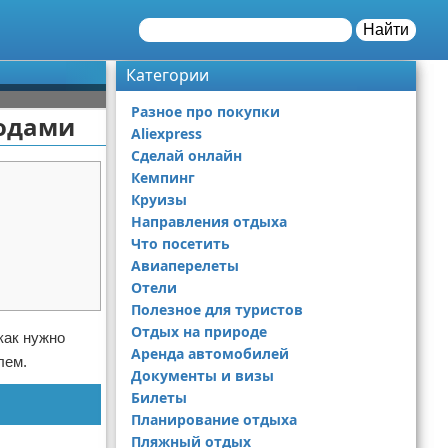
Найти
Категории
Разное про покупки
родами
Aliexpress
Сделай онлайн
Кемпинг
Круизы
Направления отдыха
Что посетить
Авиаперелеты
Отели
Полезное для туристов
Отдых на природе
как нужно
Аренда автомобилей
лем.
Документы и визы
Билеты
Планирование отдыха
Пляжный отдых