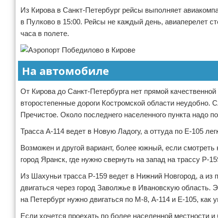
Из Кирова в Санкт-Петербург рейсы выполняет авиакомпа
в Пулково в 15:00. Рейсы не каждый день, авиаперелет ст
часа в полете.
На автомобиле
От Кирова до Санкт-Петербурга нет прямой качественной
второстепенные дороги Костромской области неудобно. С
Пречистое. Около последнего населенного пункта надо пов
Трасса А-114 ведет в Новую Ладогу, а оттуда по Е-105 ле
Возможен и другой вариант, более южный, если смотреть н
город Яранск, где нужно свернуть на запад на трассу Р-1
Из Шахуньи трасса Р-159 ведет в Нижний Новгород, а из 
двигаться через город Заволжье в Ивановскую область. Эт
на Петербург нужно двигаться по М-8, А-114 и Е-105, как 
Если хочется проехать по более населенной местности и