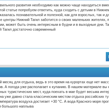
вильного развития необходимо как можно чаще находиться вме
той статье попробуем ответить, куда сходить с детьми в Нижнем
казалась познавательной и полезной, как для взрослых, так и д
 центры Нижний Тагил заботится о своих маленьких жителях, 
нии, может быть очень интересным в будни и в выходные дни. Та
й Тагил достаточно современный
 месяц для отдыха, ведь в это время на курортах еще нет масс
в. А погода уже располагает к купанию. В нашем материале вы 
ных туристических мест, куда поехать в мае будет весьма интер
на уже давно стала классическим местом отдыха российских т
емпература воздуха достигает +30 °C. А вода Красного моря про
м большого наплыва