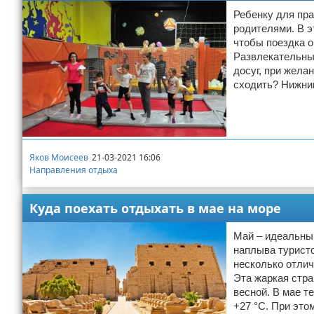
Ребенку для пра
родителями. В э
чтобы поездка о
Развлекательные
досуг, при жела
сходить? Нижни
Яков Моисеев
21-03-2021 16:06
Направления отдыха
Куда поехать отдыхать в мае на море
Май – идеальный
наплыва туристо
несколько отлич
Эта жаркая стра
весной. В мае т
+27 °C. При это