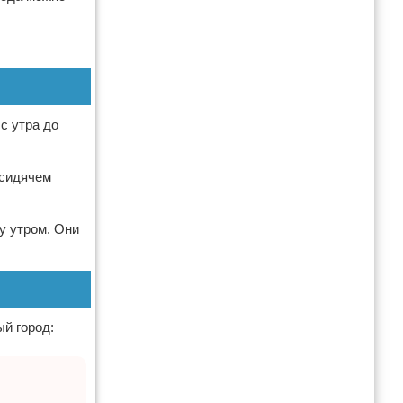
с утра до
 сидячем
у утром. Они
ый город: