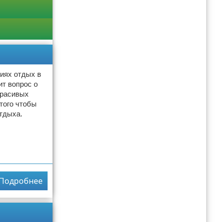
виях отдых в
т вопрос о
красивых
того чтобы
отдыха.
Подробнее