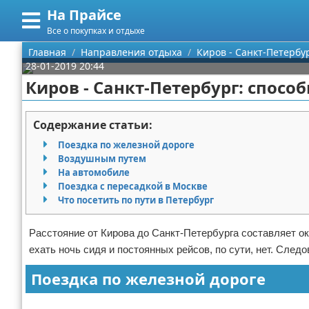
На Прайсе
Меню
X
Все о покупках и отдыхе
Главная
Главная
Направления отдыха
Киров - Санкт-Петербу
28-01-2019 20:44
Категории
Киров - Санкт-Петербург: спос
Поиск
Разное про покупки
Содержание статьи:
О проекте
Aliexpress
Поездка по железной дороге
Воздушным путем
Контакты
Сделай онлайн
На автомобиле
Поездка с пересадкой в Москве
Что посетить по пути в Петербург
Сотрудничество
Кемпинг
Размещение рекламы
Круизы
Расстояние от Кирова до Санкт-Петербурга составляет ок
ехать ночь сидя и постоянных рейсов, по сути, нет. Сле
Для правообладателей
Направления отдыха
Поездка по железной дороге
Условия предоставления информации
Что посетить
Реклама