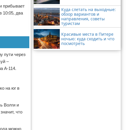
 и прибывает
Куда слетать на выходные:
 10:05, два
обзор вариантов и
направления, советы
туристам
Красивые места в Питере
ночью: куда сходить и что
посмотреть
у пути через
уй –
а А-114.
ко на юг в
ь Волги и
значит, что
рода можно