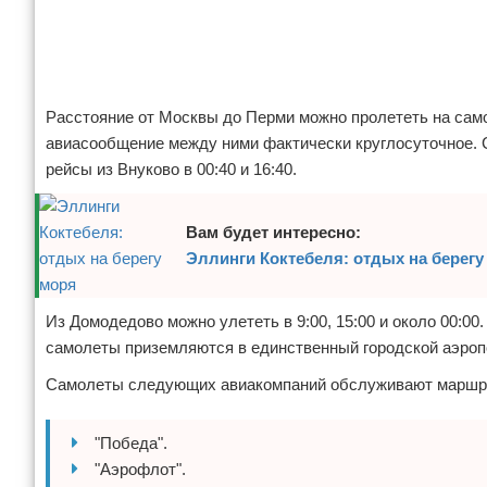
Отказ от ответственности
Авиаперелеты
Отели
Расстояние от Москвы до Перми можно пролететь на само
Полезное для туристов
авиасообщение между ними фактически круглосуточное. 
рейсы из Внуково в 00:40 и 16:40.
Отдых на природе
Аренда автомобилей
Вам будет интересно:
Эллинги Коктебеля: отдых на берегу
Документы и визы
Билеты
Из Домодедово можно улететь в 9:00, 15:00 и около 00:0
самолеты приземляются в единственный городской аэроп
Планирование отдыха
Самолеты следующих авиакомпаний обслуживают маршр
Пляжный отдых
"Победа".
Турагенства
"Аэрофлот".