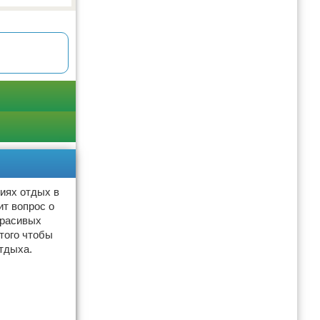
виях отдых в
т вопрос о
красивых
того чтобы
отдыха.