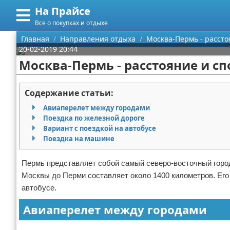
На Прайсе
Меню
X
Все о покупках и отдыхе
Главная
Главная
Направления отдыха
Москва-Пермь - рассто
20-02-2019 20:44
Категории
Москва-Пермь - расстояние и с
Поиск
Разное про покупки
Содержание статьи:
О проекте
Aliexpress
Авиаперелет между городами
Поездка по железной дороге
Контакты
Сделай онлайн
Вариант с поездкой на автобусе
Поездка на машине
Сотрудничество
Кемпинг
Пермь представляет собой самый северо-восточный город
Размещение рекламы
Круизы
Москвы до Перми составляет около 1400 километров. Его 
автобусе.
Для правообладателей
Направления отдыха
Авиаперелет между городами
Условия предоставления информации
Что посетить
Реклама