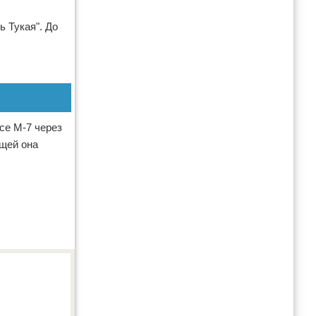
ь Тукая". До
се М-7 через
ущей она