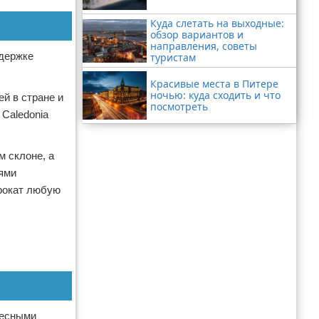
Куда слетать на выходные:
обзор вариантов и
направления, советы
ддержке
туристам
Красивые места в Питере
ночью: куда сходить и что
й в стране и
посмотреть
Caledonia
м склоне, а
ями
прокат любую
ресными