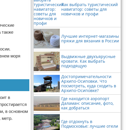
Как выбрать туристический
навигатор: советы для
новичков и профи
ические
а также
Лучшие интернет-магазины
пряжи для вязания в России
осии.
овнем моря
Выдвижные двухъярусные
кровати. Как выбрать
подходящую
Достопримечательности
Архипо-Осиповки. Что
посмотреть, куда сходить в
Архипо-Осиповке?
оит в
Где находится аэропорт
Даламан: описание, фото,
 простирается
как добраться
и, в основном
 метр.
Где отдохнуть в
Подмосковье: лучшие отели