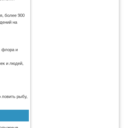
я, более 900
адений на
я флора и
ек и людей,
о ловить рыбу,
рнолыжные