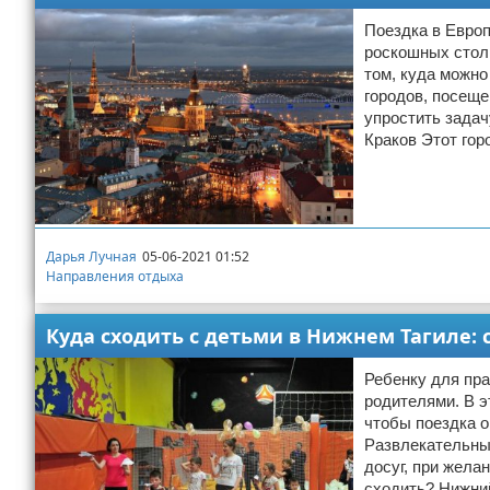
Поездка в Европ
роскошных столи
том, куда можно
городов, посеще
упростить задач
Краков Этот гор
Дарья Лучная
05-06-2021 01:52
Направления отдыха
Куда сходить с детьми в Нижнем Тагиле:
Ребенку для пра
родителями. В э
чтобы поездка о
Развлекательные
досуг, при жела
сходить? Нижни