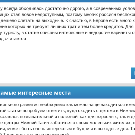
у всегда обходилась достаточно дорого, а в современных усло
цах стал вовсе недоступным, поэтому многих россиян беспокои
 дешево слетать на выходные. К счастью, в Европе есть много 
ние которых не требует лишних трат и тем более кредитов. Для 
у туристу, в статье описаны интересные и недорогие варианты 
од считается
 самые интересные места
вильного развития необходимо как можно чаще находиться вме
той статье попробуем ответить, куда сходить с детьми в Нижнем
казалась познавательной и полезной, как для взрослых, так и д
 центры Нижний Тагил заботится о своих маленьких жителях, 
нии, может быть очень интересным в будни и в выходные дни. Та
й Тагил достаточно современный