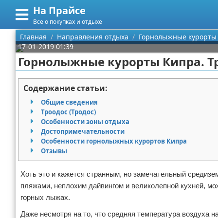
На Прайсе
Меню
X
Все о покупках и отдыхе
Главная
Главная
Направления отдыха
Горнолыжные курорты К
17-01-2019 01:39
Категории
Горнолыжные курорты Кипра. Тр
Поиск
Разное про покупки
Содержание статьи:
О проекте
Aliexpress
Общие сведения
Троодос (Тродос)
Контакты
Сделай онлайн
Особенности зоны отдыха
Достопримечательности
Особенности горнолыжных курортов Кипра
Сотрудничество
Кемпинг
Отзывы
Размещение рекламы
Круизы
Хоть это и кажется странным, но замечательный средиз
пляжами, неплохим дайвингом и великолепной кухней, мо
Для правообладателей
Направления отдыха
горных лыжах.
Условия предоставления информации
Что посетить
Даже несмотря на то, что средняя температура воздуха 