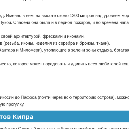
д. Именно в нем, на высоте около 1200 метров над уровнем мор
Лукой. Спасена она была и в период пожаров, и во времена нап
 своей архитектурой, фресками и иконами.
в (резьба, иконы, изделия из серебра и бронзы, ткани).
антара и Миломери), утопающие в зелени зоны отдыха, богата
есто, которое может порадовать и удивить всех любителей кош
 Никосии до Пафоса (почти через всю территорию острова), можн
ую прогулку.
тов Кипра
шей горы Олимп. Здесь есть и более спокойные небольшие го