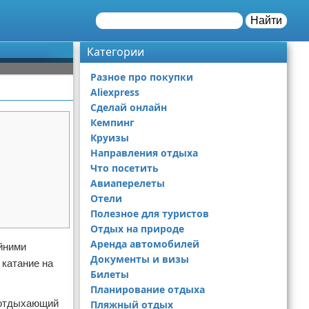
Найти
Категории
Разное про покупки
Aliexpress
Сделай онлайн
Кемпинг
Круизы
Направления отдыха
Что посетить
Авиаперелеты
Отели
Полезное для туристов
Отдых на природе
Аренда автомобилей
йними
Документы и визы
 катание на
Билеты
Планирование отдыха
й отдыхающий
Пляжный отдых