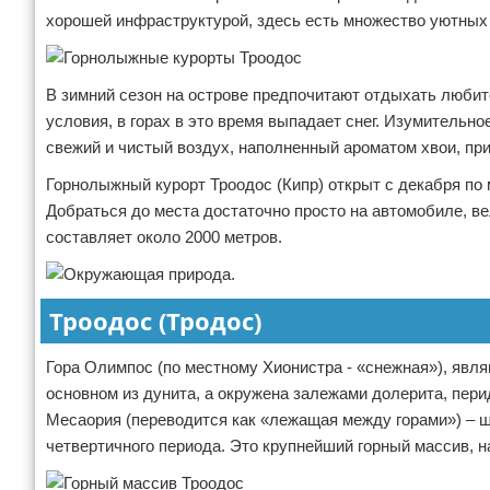
хорошей инфраструктурой, здесь есть множество уютных 
Экстримальный отдых
Разное про отдых
В зимний сезон на острове предпочитают отдыхать любит
условия, в горах в это время выпадает снег. Изумительно
свежий и чистый воздух, наполненный ароматом хвои, при
Горнолыжный курорт Троодос (Кипр) открыт с декабря по 
Добраться до места достаточно просто на автомобиле, ве
составляет около 2000 метров.
Троодос (Тродос)
Гора Олимпос (по местному Хионистра - «снежная»), явл
основном из дунита, а окружена залежами долерита, пери
Месаория (переводится как «лежащая между горами») – 
четвертичного периода. Это крупнейший горный массив, н