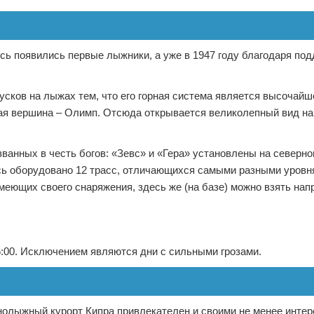
сь появились первые лыжники, а уже в 1947 году благодаря по
сков на лыжах тем, что его горная система является высочайше
ая вершина – Олимп. Отсюда открывается великолепный вид на 
анных в честь богов: «Зевс» и «Гера» установлены на северно
есь оборудовано 12 трасс, отличающихся самыми разными уровн
еющих своего снаряжения, здесь же (на базе) можно взять на
6:00. Исключением являются дни с сильными грозами.
нолыжный курорт Кипра привлекателен и своими не менее инте