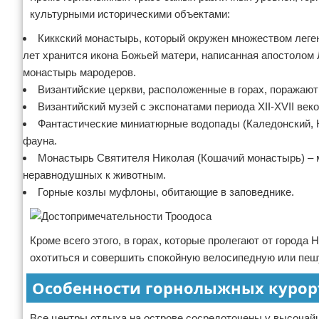
культурными историческими объектами:
Киккский монастырь, который окружен множеством леген
лет хранится икона Божьей матери, написанная апостолом 
монастырь мародеров.
Византийские церкви, расположенные в горах, поражают
Византийский музей с экспонатами периода XII-XVII веко
Фантастические миниатюрные водопады (Каледонский, К
фауна.
Монастырь Святителя Николая (Кошачий монастырь) – м
неравнодушных к животным.
Горные козлы муфлоны, обитающие в заповеднике.
Кроме всего этого, в горах, которые пролегают от города
охотиться и совершить спокойную велосипедную или пеш
Особенности горнолыжных курор
Все центры отдыха на острове сосредоточены у высочай