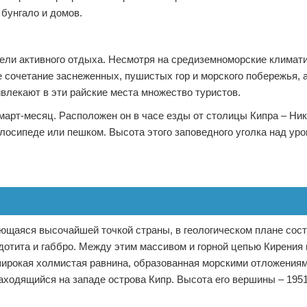
бунгало и домов.
ели активного отдыха. Несмотря на средиземноморские климат
е сочетание заснеженных, пушистых гор и морского побережья, 
влекают в эти райские места множество туристов.
март-месяц. Расположен он в часе езды от столицы Кипра – Ник
лосипеде или пешком. Высота этого заповедного уголка над ур
яющаяся высочайшей точкой страны, в геологическом плане сост
дотита и габбро. Между этим массивом и горной цепью Кирения
широкая холмистая равнина, образованная морскими отложениям
аходящийся на западе острова Кипр. Высота его вершины – 1951