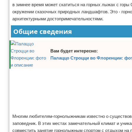
в зимнее время может скатиться на горных лыжах с горы
Отказ от ответственности
Авиаперелеты
окружении сказочных природных ландшафтов. Это - горн
архитектурными достопримечательностями.
Отели
Общие сведения
Полезное для туристов
Отдых на природе
Вам будет интересно:
Палаццо Строцци во Флоренции: фот
Аренда автомобилей
Документы и визы
Реклама
Билеты
Планирование отдыха
Реклама
Пляжный отдых
Многим любителям-горнолыжникам известно о существован
заповедник. В этих местах замечательный климат и уника
Турагенства
совместить занятие горнолыжным спортом с отдыхом на п