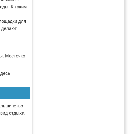
оды. К таким
площадки для
м делают
ы. Местечко
здесь
ольшинство
 вид отдыха.