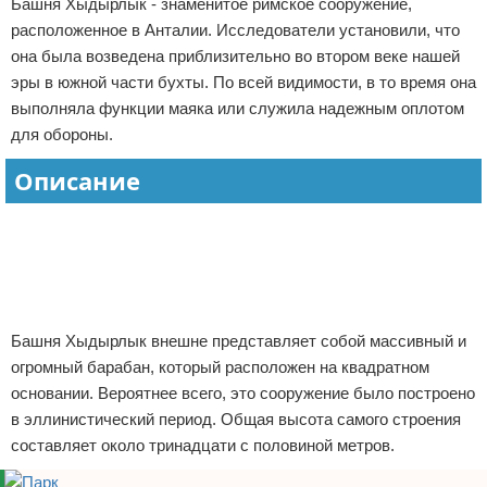
Башня Хыдырлык - знаменитое римское сооружение,
Отказ от ответственности
Авиаперелеты
расположенное в Анталии. Исследователи установили, что
она была возведена приблизительно во втором веке нашей
Отели
эры в южной части бухты. По всей видимости, в то время она
выполняла функции маяка или служила надежным оплотом
Полезное для туристов
для обороны.
Описание
Отдых на природе
Реклама
Аренда автомобилей
Документы и визы
Билеты
Башня Хыдырлык внешне представляет собой массивный и
огромный барабан, который расположен на квадратном
Планирование отдыха
основании. Вероятнее всего, это сооружение было построено
Пляжный отдых
в эллинистический период. Общая высота самого строения
составляет около тринадцати с половиной метров.
Турагенства