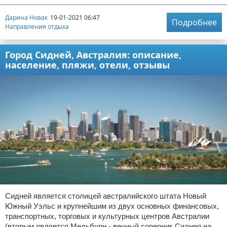
Дарина Новак
19-01-2021 06:47
Подробнее
Направления отдыха
Город Сидней, Австралия: описание,
население, пляжи, отели, отзывы
Сидней является столицей австралийского штата Новый
Южный Уэльс и крупнейшим из двух основных финансовых,
транспортных, торговых и культурных центров Австралии
(вторым является Мельбурн - вечный соперник Сиднея на